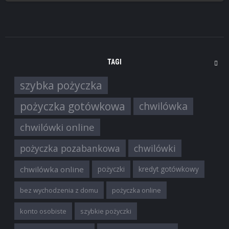
TAGI
szybka pożyczka
pożyczka gotówkowa
chwilówka
chwilówki online
pożyczka pozabankowa
chwilówki
chwilówka online
pożyczki
kredyt gotówkowy
bez wychodzenia z domu
pożyczka online
konto osobiste
szybkie pożyczki