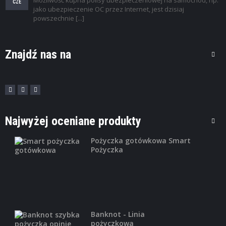
Możliwość kupna polisy ubezpieczeniowej na samochód, np.
K
CZE
jako ubezpieczenie OC przez Internet, jest dzisiaj
I
powszechnie [...]
Znajdź nas na
Najwyżej oceniane produkty
Pożyczka gotówkowa Smart
Pożyczka
Banknot - Linia
pożyczkowa