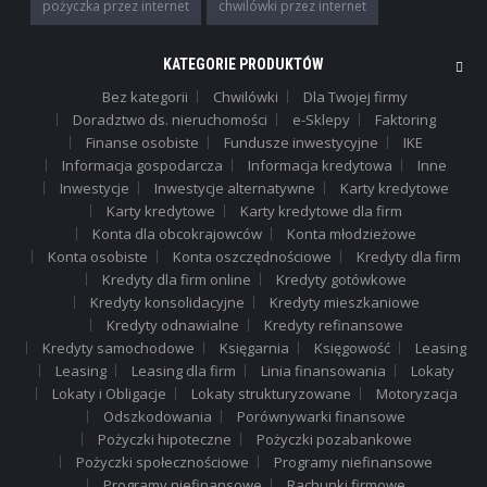
pożyczka przez internet
chwilówki przez internet
KATEGORIE PRODUKTÓW
Bez kategorii
Chwilówki
Dla Twojej firmy
Doradztwo ds. nieruchomości
e-Sklepy
Faktoring
Finanse osobiste
Fundusze inwestycyjne
IKE
Informacja gospodarcza
Informacja kredytowa
Inne
Inwestycje
Inwestycje alternatywne
Karty kredytowe
Karty kredytowe
Karty kredytowe dla firm
Konta dla obcokrajowców
Konta młodzieżowe
Konta osobiste
Konta oszczędnościowe
Kredyty dla firm
Kredyty dla firm online
Kredyty gotówkowe
Kredyty konsolidacyjne
Kredyty mieszkaniowe
Kredyty odnawialne
Kredyty refinansowe
Kredyty samochodowe
Księgarnia
Księgowość
Leasing
Leasing
Leasing dla firm
Linia finansowania
Lokaty
Lokaty i Obligacje
Lokaty strukturyzowane
Motoryzacja
Odszkodowania
Porównywarki finansowe
Pożyczki hipoteczne
Pożyczki pozabankowe
Pożyczki społecznościowe
Programy niefinansowe
Programy niefinansowe
Rachunki firmowe