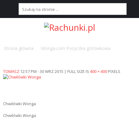
S
T
R
O
N
Strona główna
Wonga.com Pożyczka gotówkowa
Pożyczki
A
Wonga.com
G
Ł
Ó
TOMASZ
12:57 PM - 30 WRZ 2015
|
FULL SIZE IS
400 × 400
PIXELS
W
N
A
N
Chwilówki Wonga
A
J
Chwilówki Wonga
L
E
P
S