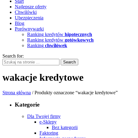
Start
Najlepsze oferty
Chwilówki
Ubezpieczenia
Blog
Porównywarki
Ranking kredytów
hipotecznych
Ranking kredytów
gotówkowych
Ranking
chwilówek
Search for:
wakacje kredytowe
Strona główna
/ Produkty oznaczone “wakacje kredytowe”
Kategorie
Dla Twojej firmy
e-Sklepy
Bez kategorii
Faktoring