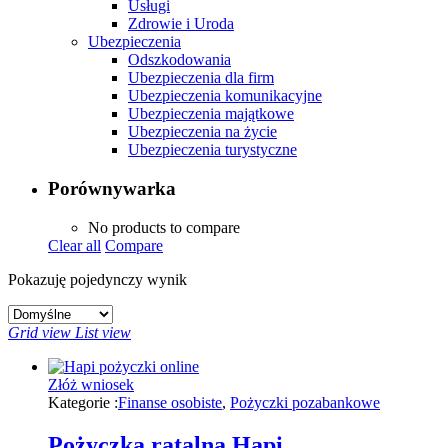
Usługi
Zdrowie i Uroda
Ubezpieczenia
Odszkodowania
Ubezpieczenia dla firm
Ubezpieczenia komunikacyjne
Ubezpieczenia majątkowe
Ubezpieczenia na życie
Ubezpieczenia turystyczne
Porównywarka
No products to compare
Clear all
Compare
Pokazuję pojedynczy wynik
Grid view
List view
Złóż wniosek
Kategorie :
Finanse osobiste
,
Pożyczki pozabankowe
Pożyczka ratalna Hapi