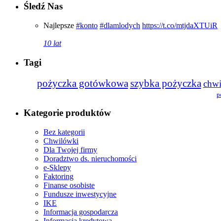
Śledź Nas
Najlepsze
#konto
#dlamlodych
https://t.co/mtjdaXTUiR
10 lat
Tagi
pożyczka gotówkowa
szybka pożyczka
chw
p
Kategorie produktów
Bez kategorii
Chwilówki
Dla Twojej firmy
Doradztwo ds. nieruchomości
e-Sklepy
Faktoring
Finanse osobiste
Fundusze inwestycyjne
IKE
Informacja gospodarcza
Informacja kredytowa