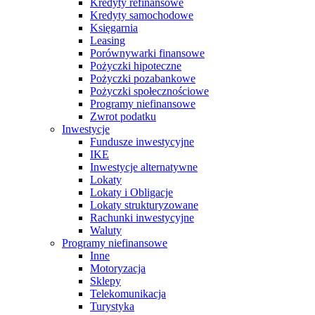
Kredyty refinansowe
Kredyty samochodowe
Księgarnia
Leasing
Porównywarki finansowe
Pożyczki hipoteczne
Pożyczki pozabankowe
Pożyczki społecznościowe
Programy niefinansowe
Zwrot podatku
Inwestycje
Fundusze inwestycyjne
IKE
Inwestycje alternatywne
Lokaty
Lokaty i Obligacje
Lokaty strukturyzowane
Rachunki inwestycyjne
Waluty
Programy niefinansowe
Inne
Motoryzacja
Sklepy
Telekomunikacja
Turystyka