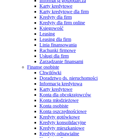
Informacja gospodarcza
Karty kredytowe
Karty kredytowe dla firm
Kredyty dla firm
Kredyty dla firm online
Księgowość
Leasing
Leasing dla firm
Linia finansowania
Rachunki firmowe
Usługi dla firm
Zarządzanie finansami
Finanse osobiste
Chwilówki
Doradztwo ds. nieruchomości
Informacja kredytowa
Karty kredytowe
Konta dla obcokrajowców
Konta młodzieżowe
Konta osobiste
Konta oszczędnościowe
Kredyty gotówkowe
Kredyty konsolidacyjne
Kredyty mieszkaniowe
Kredyty odnawialne