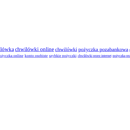
ilówka
chwilówki online
chwilówki
pożyczka pozabankowa
ożyczka online
konto osobiste
szybkie pożyczki
chwilówki przez internet
pożyczka prz