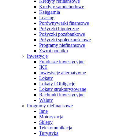
Kredyty refinansowe
Kredyty samochodowe
Księgarnia
Leasing
Porównywarki finansowe
Pożyczki hipoteczne
Pożyczki pozabankowe
Pożyczki społecznościowe
Programy niefinansowe
Zwrot podatku
Inwestycje
Fundusze inwestycyjne
IKE
Inwestycje alternatywne
Lokaty
Lokaty i Obligacje
Lokaty strukturyzowane
Rachunki inwestycyjne
Waluty
Programy niefinansowe
Inne
Motoryzacja
Sklepy
Telekomunikacja
Turystyka