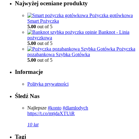
Najwyżej oceniane produkty
Pożyczka gotówkowa
Smart Pożyczka
5.00
out of 5
Banknot - Linia
pożyczkowa
5.00
out of 5
Pożyczka
pozabankowa Szybka Gotówka
5.00
out of 5
Informacje
Polityka prywatności
Śledź Nas
Najlepsze
#konto
#dlamlodych
https://t.co/mtjdaXTUiR
10 lat
Tagi