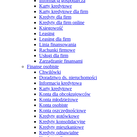
Informacja gospodarcza
Karty kredytowe
Karty kredytowe dla firm
Kredyty dla firm
Kredyty dla firm online
Księgowość
Leasing
Leasing dla firm
Linia finansowania
Rachunki firmowe
Usługi dla firm
Zarządzanie finansami
Finanse osobiste
Chwilówki
Doradztwo ds. nieruchomości
Informacja kredytowa
Karty kredytowe
Konta dla obcokrajowców
Konta młodzieżowe
Konta osobiste
Konta oszczędnościowe
Kredyty gotówkowe
Kredyty konsolidacyjne
Kredyty mieszkaniowe
Kredyty odnawialne