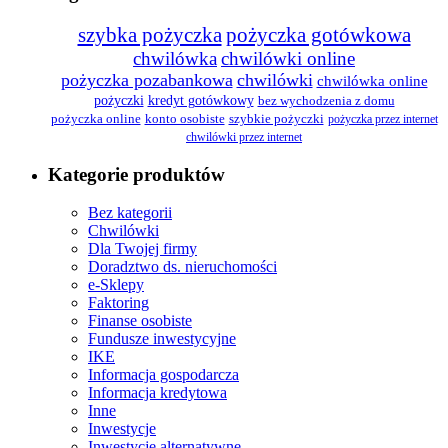
szybka pożyczka
pożyczka gotówkowa
chwilówka
chwilówki online
pożyczka pozabankowa
chwilówki
chwilówka online
pożyczki
kredyt gotówkowy
bez wychodzenia z domu
pożyczka online
konto osobiste
szybkie pożyczki
pożyczka przez internet
chwilówki przez internet
Kategorie produktów
Bez kategorii
Chwilówki
Dla Twojej firmy
Doradztwo ds. nieruchomości
e-Sklepy
Faktoring
Finanse osobiste
Fundusze inwestycyjne
IKE
Informacja gospodarcza
Informacja kredytowa
Inne
Inwestycje
Inwestycje alternatywne