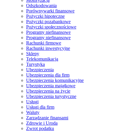
Motoryzacja
Odszkodowania
Porównywarki finansowe
Pożyczki hipoteczne
Pożyczki pozabankowe
Pożyczki społecznościowe
Programy niefinansowe
Programy niefinansowe
Rachunki firmowe
Rachunki inwestycyjne
Sklepy
Telekomunikacja
Turystyka
Ubezpieczenia
Ubezpieczenia dla firm
Ubezpieczenia komunikacyjne
Ubezpieczenia majątkowe
Ubezpieczenia na życie
Ubezpieczenia turystyczne
Usługi
Usługi dla firm
Waluty
Zarządzanie finansami
Zdrowie i Uroda
Zwrot podatku