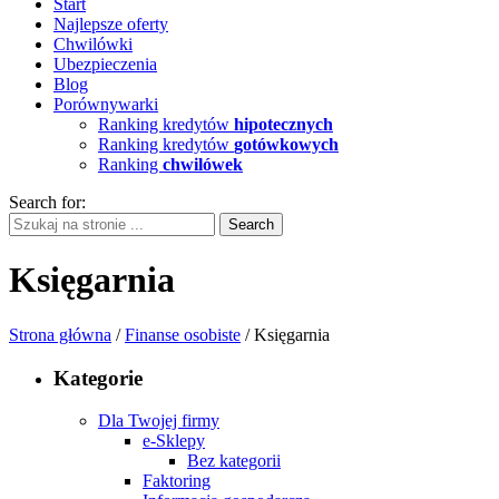
Start
Najlepsze oferty
Chwilówki
Ubezpieczenia
Blog
Porównywarki
Ranking kredytów
hipotecznych
Ranking kredytów
gotówkowych
Ranking
chwilówek
Search for:
Księgarnia
Strona główna
/
Finanse osobiste
/ Księgarnia
Kategorie
Dla Twojej firmy
e-Sklepy
Bez kategorii
Faktoring