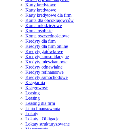
Karty kredytowe
Karty kredytowe
Karty kredytowe dla firm
Konta dla obcokrajowców
Konta młodzieżowe
Konta osobiste
Konta oszczędnościowe
Kredyty dla firm
Kredyty dla firm online
Kredyty gotówkowe
Kredyty konsolidacyjne
Kredyty mieszkaniowe
Kredyty odnawialne
Kredyty refinansowe
Kredyty samochodowe
Księgarnia
Księgowość
Leasing
Leasing
Leasing dla firm
Linia finansowania
Lokaty
Lokaty i Obligacje
Lokaty strukturyzowane