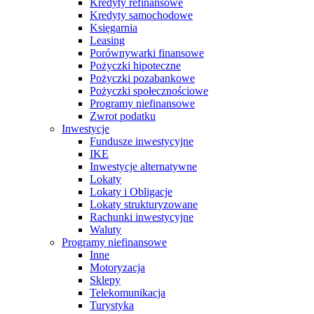
Kredyty refinansowe
Kredyty samochodowe
Księgarnia
Leasing
Porównywarki finansowe
Pożyczki hipoteczne
Pożyczki pozabankowe
Pożyczki społecznościowe
Programy niefinansowe
Zwrot podatku
Inwestycje
Fundusze inwestycyjne
IKE
Inwestycje alternatywne
Lokaty
Lokaty i Obligacje
Lokaty strukturyzowane
Rachunki inwestycyjne
Waluty
Programy niefinansowe
Inne
Motoryzacja
Sklepy
Telekomunikacja
Turystyka