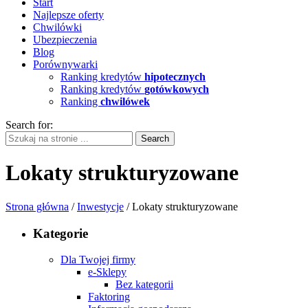
Start
Najlepsze oferty
Chwilówki
Ubezpieczenia
Blog
Porównywarki
Ranking kredytów
hipotecznych
Ranking kredytów
gotówkowych
Ranking
chwilówek
Search for:
Lokaty strukturyzowane
Strona główna
/
Inwestycje
/ Lokaty strukturyzowane
Kategorie
Dla Twojej firmy
e-Sklepy
Bez kategorii
Faktoring