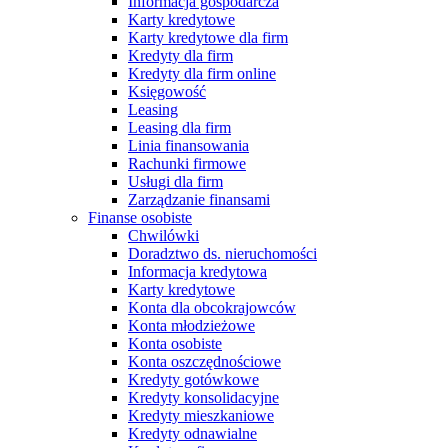
Informacja gospodarcza
Karty kredytowe
Karty kredytowe dla firm
Kredyty dla firm
Kredyty dla firm online
Księgowość
Leasing
Leasing dla firm
Linia finansowania
Rachunki firmowe
Usługi dla firm
Zarządzanie finansami
Finanse osobiste
Chwilówki
Doradztwo ds. nieruchomości
Informacja kredytowa
Karty kredytowe
Konta dla obcokrajowców
Konta młodzieżowe
Konta osobiste
Konta oszczędnościowe
Kredyty gotówkowe
Kredyty konsolidacyjne
Kredyty mieszkaniowe
Kredyty odnawialne