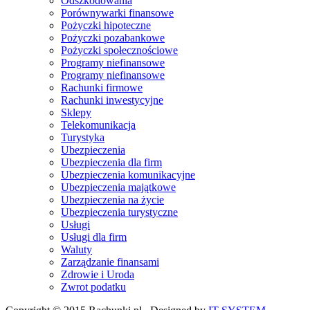
Odszkodowania
Porównywarki finansowe
Pożyczki hipoteczne
Pożyczki pozabankowe
Pożyczki społecznościowe
Programy niefinansowe
Programy niefinansowe
Rachunki firmowe
Rachunki inwestycyjne
Sklepy
Telekomunikacja
Turystyka
Ubezpieczenia
Ubezpieczenia dla firm
Ubezpieczenia komunikacyjne
Ubezpieczenia majątkowe
Ubezpieczenia na życie
Ubezpieczenia turystyczne
Usługi
Usługi dla firm
Waluty
Zarządzanie finansami
Zdrowie i Uroda
Zwrot podatku