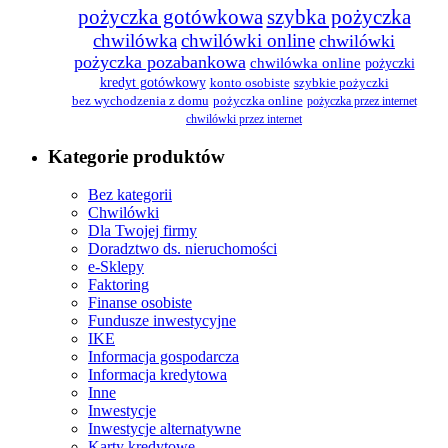
pożyczka gotówkowa
szybka pożyczka
chwilówka
chwilówki online
chwilówki
pożyczka pozabankowa
chwilówka online
pożyczki
kredyt gotówkowy
konto osobiste
szybkie pożyczki
bez wychodzenia z domu
pożyczka online
pożyczka przez internet
chwilówki przez internet
Kategorie produktów
Bez kategorii
Chwilówki
Dla Twojej firmy
Doradztwo ds. nieruchomości
e-Sklepy
Faktoring
Finanse osobiste
Fundusze inwestycyjne
IKE
Informacja gospodarcza
Informacja kredytowa
Inne
Inwestycje
Inwestycje alternatywne
Karty kredytowe