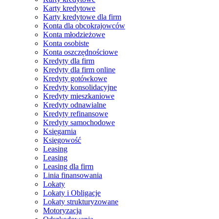
Karty kredytowe
Karty kredytowe dla firm
Konta dla obcokrajowców
Konta młodzieżowe
Konta osobiste
Konta oszczędnościowe
Kredyty dla firm
Kredyty dla firm online
Kredyty gotówkowe
Kredyty konsolidacyjne
Kredyty mieszkaniowe
Kredyty odnawialne
Kredyty refinansowe
Kredyty samochodowe
Księgarnia
Księgowość
Leasing
Leasing
Leasing dla firm
Linia finansowania
Lokaty
Lokaty i Obligacje
Lokaty strukturyzowane
Motoryzacja