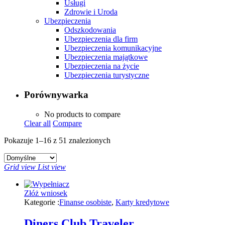
Usługi
Zdrowie i Uroda
Ubezpieczenia
Odszkodowania
Ubezpieczenia dla firm
Ubezpieczenia komunikacyjne
Ubezpieczenia majątkowe
Ubezpieczenia na życie
Ubezpieczenia turystyczne
Porównywarka
No products to compare
Clear all
Compare
Pokazuje 1–16 z 51 znalezionych
Grid view
List view
Złóż wniosek
Kategorie :
Finanse osobiste
,
Karty kredytowe
Diners Club Traveler