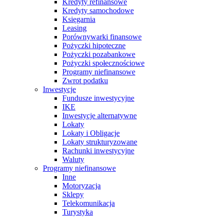
Kredyty refinansowe
Kredyty samochodowe
Księgarnia
Leasing
Porównywarki finansowe
Pożyczki hipoteczne
Pożyczki pozabankowe
Pożyczki społecznościowe
Programy niefinansowe
Zwrot podatku
Inwestycje
Fundusze inwestycyjne
IKE
Inwestycje alternatywne
Lokaty
Lokaty i Obligacje
Lokaty strukturyzowane
Rachunki inwestycyjne
Waluty
Programy niefinansowe
Inne
Motoryzacja
Sklepy
Telekomunikacja
Turystyka