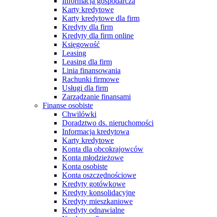
Informacja gospodarcza
Karty kredytowe
Karty kredytowe dla firm
Kredyty dla firm
Kredyty dla firm online
Księgowość
Leasing
Leasing dla firm
Linia finansowania
Rachunki firmowe
Usługi dla firm
Zarządzanie finansami
Finanse osobiste
Chwilówki
Doradztwo ds. nieruchomości
Informacja kredytowa
Karty kredytowe
Konta dla obcokrajowców
Konta młodzieżowe
Konta osobiste
Konta oszczędnościowe
Kredyty gotówkowe
Kredyty konsolidacyjne
Kredyty mieszkaniowe
Kredyty odnawialne