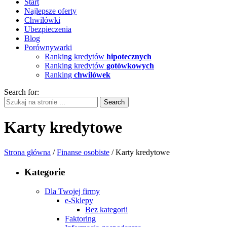
Start
Najlepsze oferty
Chwilówki
Ubezpieczenia
Blog
Porównywarki
Ranking kredytów
hipotecznych
Ranking kredytów
gotówkowych
Ranking
chwilówek
Search for:
Karty kredytowe
Strona główna
/
Finanse osobiste
/ Karty kredytowe
Kategorie
Dla Twojej firmy
e-Sklepy
Bez kategorii
Faktoring