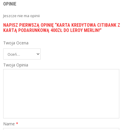
I
OPINIE
E
C
Jeszcze nie ma opinii
Z
E
NAPISZ PIERWSZĄ OPINIĘ “KARTA KREDYTOWA CITIBANK Z
N
KARTĄ PODARUNKOWĄ 400ZŁ DO LEROY MERLIN!”
I
A
Twoja Ocena
B
L
O
Twoja Opinia
G
P
O
R
Ó
W
N
Y
W
A
Name
*
R