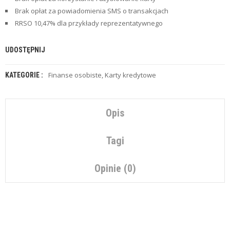
Z
E
Brak opłat za powiadomienia SMS o transakcjach
O
RRSO 10,47% dla przykłady reprezentatywnego
F
E
R
UDOSTĘPNIJ
T
Y
Finanse osobiste
,
Karty kredytowe
KATEGORIE :
C
H
W
Opis
I
L
Ó
Tagi
W
K
I
Opinie (0)
U
B
E
Z
P