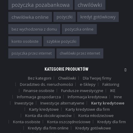
pożyczka pozabankowa
chwilówki
chwilówka online
pożyczki
kredyt gotówkowy
bez wychodzenia z domu
pożyczka online
konto osobiste
szybkie pożyczki
pożyczka przez internet
chwilówki przez internet
KATEGORIE PRODUKTÓW
Bez kategorii
Chwilówki
Dla Twojej firmy
Doradztwo ds. nieruchomości
e-Sklepy
Faktoring
Finanse osobiste
Fundusze inwestycyjne
IKE
Informacja gospodarcza
Informacja kredytowa
Inne
Inwestycje
Inwestycje alternatywne
Karty kredytowe
Karty kredytowe
Karty kredytowe dla firm
Konta dla obcokrajowców
Konta młodzieżowe
Konta osobiste
Konta oszczędnościowe
Kredyty dla firm
Kredyty dla firm online
Kredyty gotówkowe