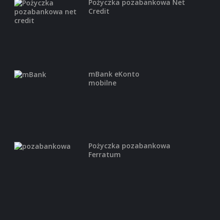
Pożyczka pozabankowa Net
Credit
,
FINANSE OSOBISTE
KREDYTY REFINANSOWE
Kredyt refinansowy Expander
bezpłatnie zmień swój kredyt na tańszy!
porównaj ...
mBank eKonto
mobilne
,
FINANSE OSOBISTE
KREDYTY MIESZKANIOWE
Kredyt mieszkaniowy Bank
Millennium
Pożyczka pozabankowa
bezwarunkowe 0% prowizji za udzielenie
Ferratum
kredytu 0% ...