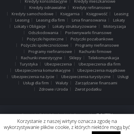
Kredyty konsolidacyjne
Kredyty mieszkaniowe
Kredyty odnawialne
Kredyty refinansowe
Kredyty samochodowe
Księgarnia
Księgowość
Leasing
Leasing
Leasing dla firm
Linia finansowania
Lokaty
Lokaty i Obligacje
Lokaty strukturyzowane
Motoryzacja
Odszkodowania
Porównywarki finansowe
Pożyczki hipoteczne
Pożyczki pozabankowe
Pożyczki społecznościowe
Programy niefinansowe
Programy niefinansowe
Rachunki firmowe
Rachunki inwestycyjne
Sklepy
Telekomunikacja
Turystyka
Ubezpieczenia
Ubezpieczenia dla firm
Ubezpieczenia komunikacyjne
Ubezpieczenia majątkowe
Ubezpieczenia na życie
Ubezpieczenia turystyczne
Usługi
Usługi dla firm
Waluty
Zarządzanie finansami
Zdrowie i Uroda
Zwrot podatku
Copyright © 2015 Rachunki.pl . Designed by
IT-SYSTEM
Korzystanie z naszej wirtyny oznacza zgodę na
wykorzystywanie plików cookie, z których niektóre mogą być