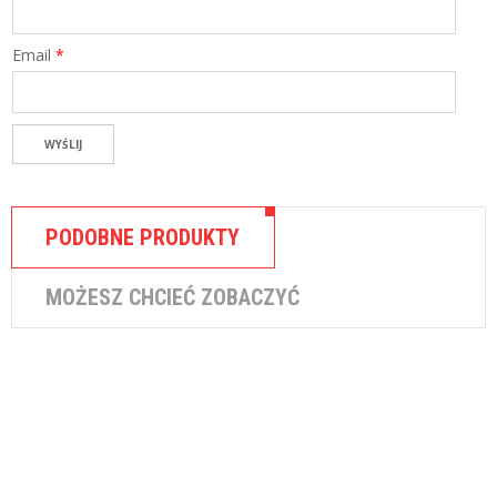
K
I
Email
*
PODOBNE PRODUKTY
MOŻESZ CHCIEĆ ZOBACZYĆ
,
FINANSE OSOBISTE
KONTA OSOBISTE
Konto internetowe Alior Bank
0 zł za konto 0 zł za ...