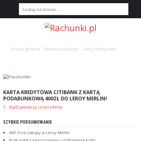
S
T
R
O
N
Strona główna
/
Finanse osobiste
/
Karty kredytowe
/ Karta
A
Kredytowa Citibank z kartą podarunkową 400zł do Leroy Merlin!
G
Ł
Ó
W
N
A
KARTA KREDYTOWA CITIBANK Z KARTĄ
PODARUNKOWĄ 400ZŁ DO LEROY MERLIN!
N
Bądź pierwszy i oceń ofertę
A
J
L
SZYBKIE PODSUMOWANIE
E
P
400 zł na zakupy w Leroy Merlin
S
Brak opłat za korzystanie i użytkowanie karty