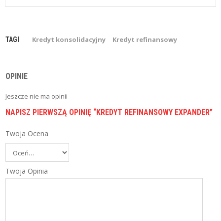
I
E
C
Z
E
Kredyt konsolidacyjny
Kredyt refinansowy
TAGI
N
I
A
OPINIE
B
L
Jeszcze nie ma opinii
O
NAPISZ PIERWSZĄ OPINIĘ “KREDYT REFINANSOWY EXPANDER”
G
Twoja Ocena
P
O
R
Ó
W
Twoja Opinia
N
Y
W
A
R