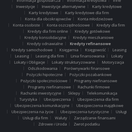
Informacja gospodarcza
Informacja kredytowa
Inne
Inwestycje
Inwestycje alternatywne
Karty kredytowe
Karty kredytowe
Karty kredytowe dla firm
Konta dla obcokrajowców
Konta młodzieżowe
Konta osobiste
Konta oszczędnościowe
Kredyty dla firm
Kredyty dla firm online
Kredyty gotówkowe
Kredyty konsolidacyjne
Kredyty mieszkaniowe
Kredyty odnawialne
Kredyty refinansowe
Kredyty samochodowe
Księgarnia
Księgowość
Leasing
Leasing
Leasing dla firm
Linia finansowania
Lokaty
Lokaty i Obligacje
Lokaty strukturyzowane
Motoryzacja
Odszkodowania
Porównywarki finansowe
Pożyczki hipoteczne
Pożyczki pozabankowe
Pożyczki społecznościowe
Programy niefinansowe
Programy niefinansowe
Rachunki firmowe
Rachunki inwestycyjne
Sklepy
Telekomunikacja
Turystyka
Ubezpieczenia
Ubezpieczenia dla firm
Ubezpieczenia komunikacyjne
Ubezpieczenia majątkowe
Ubezpieczenia na życie
Ubezpieczenia turystyczne
Usługi
Usługi dla firm
Waluty
Zarządzanie finansami
Zdrowie i Uroda
Zwrot podatku