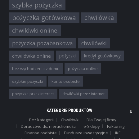
szybka pożyczka
pożyczka gotówkowa
chwilówka
chwilówki online
pożyczka pozabankowa
chwilówki
chwilówka online
pożyczki
kredyt gotówkowy
bez wychodzenia z domu
pożyczka online
szybkie pożyczki
konto osobiste
pożyczka przez internet
chwilówki przez internet
KATEGORIE PRODUKTÓW
Bez kategorii
Chwilówki
Dla Twojej firmy
Doradztwo ds. nieruchomości
e-Sklepy
Faktoring
Finanse osobiste
Fundusze inwestycyjne
IKE