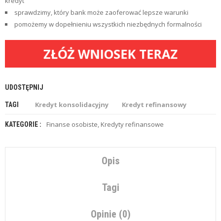
kredyt
Z
E
sprawdzimy, który bank może zaoferować lepsze warunki
O
pomożemy w dopełnieniu wszystkich niezbędnych formalności
F
E
R
ZŁÓŻ WNIOSEK TERAZ
T
Y
C
UDOSTĘPNIJ
H
W
Kredyt konsolidacyjny
Kredyt refinansowy
TAGI
I
L
Finanse osobiste
,
Kredyty refinansowe
KATEGORIE :
Ó
W
K
I
Opis
U
Tagi
B
E
Z
Opinie (0)
P