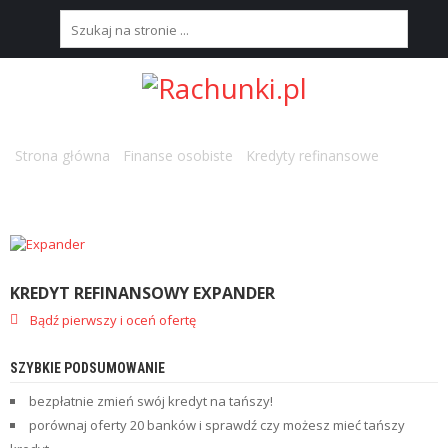
S
T
R
O
N
Strona główna
/
Finanse osobiste
/
Kredyty refinansowe
/ Kredyt
A
refinansowy Expander
G
Ł
Ó
W
N
A
KREDYT REFINANSOWY EXPANDER
Bądź pierwszy i oceń ofertę
N
A
J
SZYBKIE PODSUMOWANIE
L
E
bezpłatnie zmień swój kredyt na tańszy!
P
porównaj oferty 20 banków i sprawdź czy możesz mieć tańszy
S