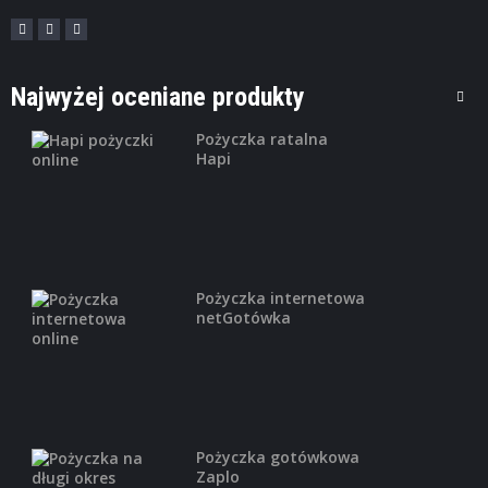
Konto Godne Polecenia Bank
Zachodni WBK
0zł zł za prowadzenie konta 0 zł ...
Najwyżej oceniane produkty
Pożyczka ratalna
Hapi
,
FINANSE OSOBISTE
POŻYCZKI HIPOTECZNE
Pożyczka hipoteczna Expander
bezpłatnie porównamy pożyczki z 20
banków czas ...
Pożyczka internetowa
netGotówka
,
FINANSE OSOBISTE
KREDYTY MIESZKANIOWE
Kredyt mieszkaniowy Bank
Millennium
Pożyczka gotówkowa
Zaplo
bezwarunkowe 0% prowizji za udzielenie