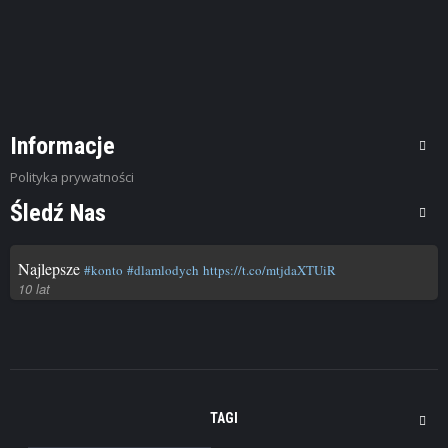
kredytu 0% ...
Informacje
Polityka prywatności
Śledź Nas
Najlepsze
#konto
#dlamlodych
https://t.co/mtjdaXTUiR
10 lat
TAGI