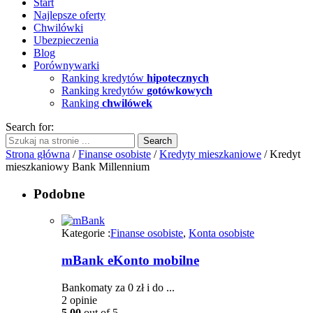
Start
Najlepsze oferty
Chwilówki
Ubezpieczenia
Blog
Porównywarki
Ranking kredytów
hipotecznych
Ranking kredytów
gotówkowych
Ranking
chwilówek
Search for:
Strona główna
/
Finanse osobiste
/
Kredyty mieszkaniowe
/ Kredyt
mieszkaniowy Bank Millennium
Podobne
Kategorie :
Finanse osobiste
,
Konta osobiste
mBank eKonto mobilne
Bankomaty za 0 zł i do ...
2
opinie
5.00
out of 5