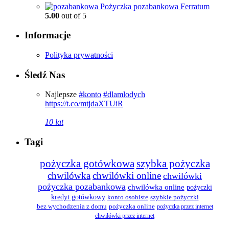
Pożyczka pozabankowa Ferratum
5.00
out of 5
Informacje
Polityka prywatności
Śledź Nas
Najlepsze
#konto
#dlamlodych
https://t.co/mtjdaXTUiR
10 lat
Tagi
pożyczka gotówkowa
szybka pożyczka
chwilówka
chwilówki online
chwilówki
pożyczka pozabankowa
chwilówka online
pożyczki
kredyt gotówkowy
konto osobiste
szybkie pożyczki
bez wychodzenia z domu
pożyczka online
pożyczka przez internet
chwilówki przez internet