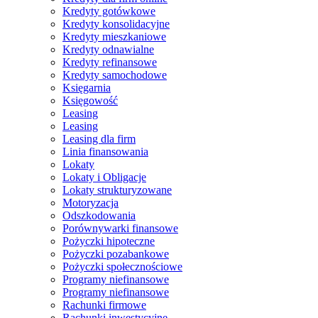
Kredyty gotówkowe
Kredyty konsolidacyjne
Kredyty mieszkaniowe
Kredyty odnawialne
Kredyty refinansowe
Kredyty samochodowe
Księgarnia
Księgowość
Leasing
Leasing
Leasing dla firm
Linia finansowania
Lokaty
Lokaty i Obligacje
Lokaty strukturyzowane
Motoryzacja
Odszkodowania
Porównywarki finansowe
Pożyczki hipoteczne
Pożyczki pozabankowe
Pożyczki społecznościowe
Programy niefinansowe
Programy niefinansowe
Rachunki firmowe
Rachunki inwestycyjne