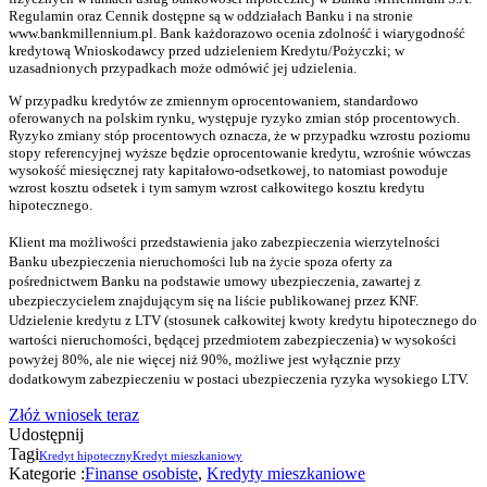
Regulamin oraz Cennik dostępne są w oddziałach Banku i na stronie
www.bankmillennium.pl. Bank każdorazowo ocenia zdolność i wiarygodność
kredytową Wnioskodawcy przed udzieleniem Kredytu/Pożyczki; w
uzasadnionych przypadkach może odmówić jej udzielenia.
W przypadku kredytów ze zmiennym oprocentowaniem, standardowo
oferowanych na polskim rynku, występuje ryzyko zmian stóp procentowych.
Ryzyko zmiany stóp procentowych oznacza, że w przypadku wzrostu poziomu
stopy referencyjnej wyższe będzie oprocentowanie kredytu, wzrośnie wówczas
wysokość miesięcznej raty kapitałowo-odsetkowej, to natomiast powoduje
wzrost kosztu odsetek i tym samym wzrost całkowitego kosztu kredytu
hipotecznego.
Klient ma możliwości przedstawienia jako zabezpieczenia wierzytelności
Banku ubezpieczenia nieruchomości lub na życie spoza oferty za
pośrednictwem Banku na podstawie umowy ubezpieczenia, zawartej z
ubezpieczycielem znajdującym się na liście publikowanej przez KNF.
Udzielenie kredytu z LTV (stosunek całkowitej kwoty kredytu hipotecznego do
wartości nieruchomości, będącej przedmiotem zabezpieczenia) w wysokości
powyżej 80%, ale nie więcej niż 90%, możliwe jest wyłącznie przy
dodatkowym zabezpieczeniu w postaci ubezpieczenia ryzyka wysokiego LTV.
Złóż wniosek teraz
Udostępnij
Tagi
Kredyt hipoteczny
Kredyt mieszkaniowy
Kategorie :
Finanse osobiste
,
Kredyty mieszkaniowe