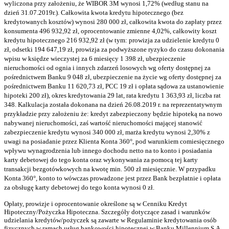
wyliczona przy założeniu, że WIBOR 3M wynosi 1,72% (według stanu na
dzień 31.07.2019r.). Całkowita kwota kredytu hipotecznego (bez
kredytowanych kosztów) wynosi 280 000 zł, całkowita kwota do zapłaty przez
konsumenta 496 932,92 zł, oprocentowanie zmienne 4,02%, całkowity koszt
kredytu hipotecznego 216 932,92 zł (w tym: prowizja za udzielenie kredytu 0
zł, odsetki 194 647,19 zł, prowizja za podwyższone ryzyko do czasu dokonania
wpisu w księdze wieczystej za 6 miesięcy 1 398 zł, ubezpieczenie
nieruchomości od ognia i innych zdarzeń losowych wg oferty dostępnej za
pośrednictwem Banku 9 048 zł, ubezpieczenie na życie wg oferty dostępnej za
pośrednictwem Banku 11 620,73 zł, PCC 19 zł i opłata sądowa za ustanowienie
hipoteki 200 zł), okres kredytowania 29 lat, rata kredytu 1 363,93 zł, liczba rat
348. Kalkulacja została dokonana na dzień 26.08.2019 r. na reprezentatywnym
przykładzie przy założeniu że: kredyt zabezpieczony będzie hipoteką na nowo
nabywanej nieruchomości, zaś wartość nieruchomości mającej stanowić
zabezpieczenie kredytu wynosi 340 000 zł, marża kredytu wynosi 2,30% z
uwagi na posiadanie przez Klienta Konta 360°, pod warunkiem comiesięcznego
wpływu wynagrodzenia lub innego dochodu netto na to konto i posiadania
karty debetowej do tego konta oraz wykonywania za pomocą tej karty
transakcji bezgotówkowych na kwotę min. 500 zł miesięcznie. W przypadku
Konta 360°, konto to wówczas prowadzone jest przez Bank bezpłatnie i opłata
za obsługę karty debetowej do tego konta wynosi 0 zł.
Opłaty, prowizje i oprocentowanie określone są w Cenniku Kredyt
Hipoteczny/Pożyczka Hipoteczna. Szczegóły dotyczące zasad i warunków
udzielania kredytów/pożyczek są zawarte w Regulaminie kredytowania osób
fizycznych w ramach usług bankowości hipotecznej w Banku Millennium S.A.