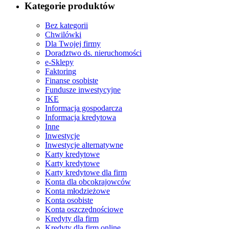
Kategorie produktów
Bez kategorii
Chwilówki
Dla Twojej firmy
Doradztwo ds. nieruchomości
e-Sklepy
Faktoring
Finanse osobiste
Fundusze inwestycyjne
IKE
Informacja gospodarcza
Informacja kredytowa
Inne
Inwestycje
Inwestycje alternatywne
Karty kredytowe
Karty kredytowe
Karty kredytowe dla firm
Konta dla obcokrajowców
Konta młodzieżowe
Konta osobiste
Konta oszczędnościowe
Kredyty dla firm
Kredyty dla firm online