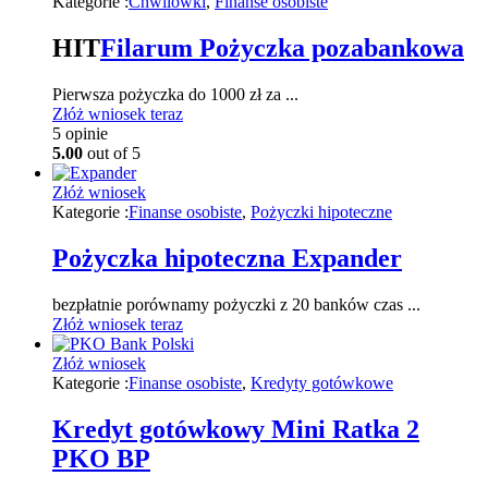
Kategorie :
Chwilówki
,
Finanse osobiste
HIT
Filarum Pożyczka pozabankowa
Pierwsza pożyczka do 1000 zł za ...
Złóż wniosek teraz
5
opinie
5.00
out of 5
Złóż wniosek
Kategorie :
Finanse osobiste
,
Pożyczki hipoteczne
Pożyczka hipoteczna Expander
bezpłatnie porównamy pożyczki z 20 banków czas ...
Złóż wniosek teraz
Złóż wniosek
Kategorie :
Finanse osobiste
,
Kredyty gotówkowe
Kredyt gotówkowy Mini Ratka 2
PKO BP