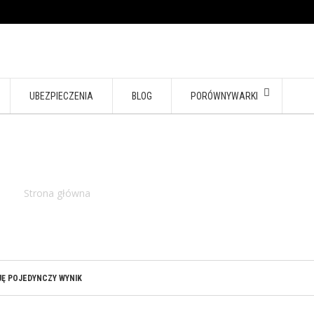
UBEZPIECZENIA
BLOG
PORÓWNYWARKI
INTERNET W TELEFONI
Strona główna
/ Produkty oznaczone “internet w telefonie”
Ę POJEDYNCZY WYNIK