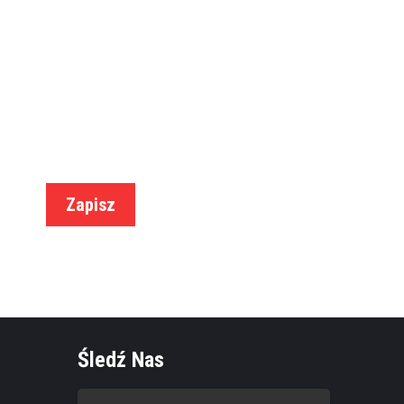
na email?
 oferty.
Zapisz
Śledź Nas