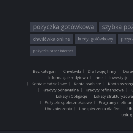
pożyczka gotówkowa
szybka po
chwilówka online
kredyt gotówkowy
pożycz
pożyczka przez internet
Bez kategorii
Chwilówki
Dla Twojej firmy
Dora
Informacja kredytowa
Inne
Inwestycje
Konta młodzieżowe
Konta osobiste
Konta oszczę
Kredyty odnawialne
Kredyty refinansowe
K
Lokaty i Obligacje
Lokaty strukturyzow
Pożyczki społecznościowe
Programy niefina
Ubezpieczenia
Ubezpieczenia dla firm
Ub
Usługi