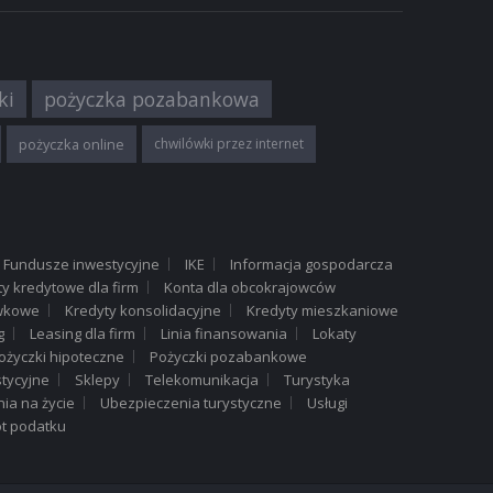
ki
pożyczka pozabankowa
pożyczka online
chwilówki przez internet
Fundusze inwestycyjne
IKE
Informacja gospodarcza
ty kredytowe dla firm
Konta dla obcokrajowców
ówkowe
Kredyty konsolidacyjne
Kredyty mieszkaniowe
g
Leasing dla firm
Linia finansowania
Lokaty
ożyczki hipoteczne
Pożyczki pozabankowe
tycyjne
Sklepy
Telekomunikacja
Turystyka
ia na życie
Ubezpieczenia turystyczne
Usługi
t podatku