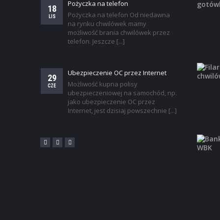
Pożyczka na telefon
18
Pożyczka na telefon Od niedawna
LIS
na rynku chwilówek mamy
możliwość brania chwilówek przez
telefon. Jeszcze [...]
Ubezpieczenie OC przez Internet
29
Możliwość kupna polisy
CZE
ubezpieczeniowej na samochód, np.
jako ubezpieczenie OC przez
Internet, jest dzisiaj powszechnie [...]