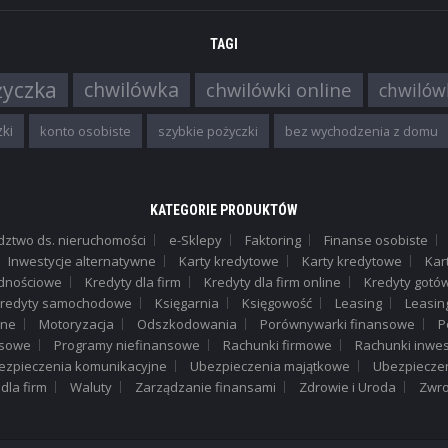
TAGI
życzka
chwilówka
chwilówki online
chwilów
ki
konto osobiste
szybkie pożyczki
bez wychodzenia z domu
KATEGORIE PRODUKTÓW
dztwo ds. nieruchomości
e-Sklepy
Faktoring
Finanse osobiste
Inwestycje alternatywne
Karty kredytowe
Karty kredytowe
Kar
dnościowe
Kredyty dla firm
Kredyty dla firm online
Kredyty got
redyty samochodowe
Księgarnia
Księgowość
Leasing
Leasin
ane
Motoryzacja
Odszkodowania
Porównywarki finansowe
P
nsowe
Programy niefinansowe
Rachunki firmowe
Rachunki inwes
ezpieczenia komunikacyjne
Ubezpieczenia majątkowe
Ubezpieczen
 dla firm
Waluty
Zarządzanie finansami
Zdrowie i Uroda
Zwro