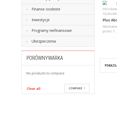
Finanse osobiste
PROGRAM
TELEKOMU
Inwestycje
Plus A
Aboname
Programy niefinansowe
przez 7 ..
Ubezpieczenia
PORÓWNYWARKA
POKAZUJ
No products to compare
Clear all
COMPARE