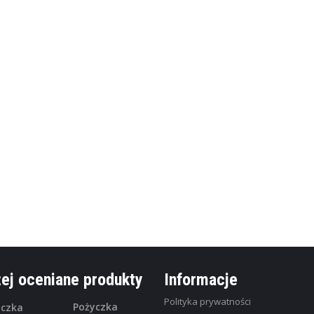
e oferty prosto 
wój adres email a my od czasu do czasu wyślemy do Ciebie najlepsze
ej oceniane produkty
Informacje
Polityka prywatności
Pożyczka