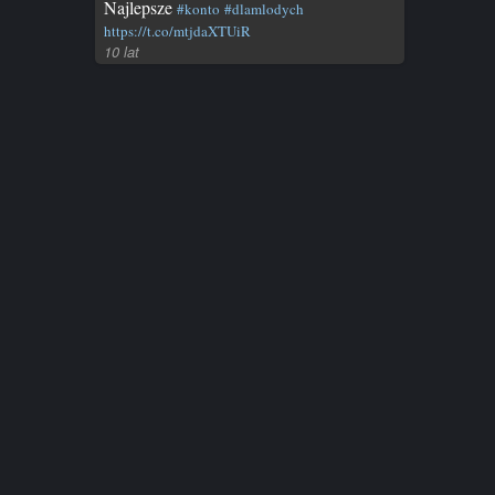
Najlepsze
#konto
#dlamlodych
https://t.co/mtjdaXTUiR
10 lat