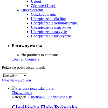
Usługi
Zdrowie i Uroda
Ubezpieczenia
Odszkodowania
Ubezpieczenia dla firm
Ubezpieczenia komunikacyjne
Ubezpieczenia majątkowe
Ubezpieczenia na życie
Ubezpieczenia turystyczne
Porównywarka
No products to compare
Clear all
Compare
Pokazuję pojedynczy wynik
Grid view
List view
Złóż wniosek
Kategorie :
Chwilówki
,
Finanse osobiste
Chwilówka Halo Pożyczka