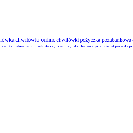
ilówka
chwilówki online
chwilówki
pożyczka pozabankowa
ożyczka online
konto osobiste
szybkie pożyczki
chwilówki przez internet
pożyczka prz