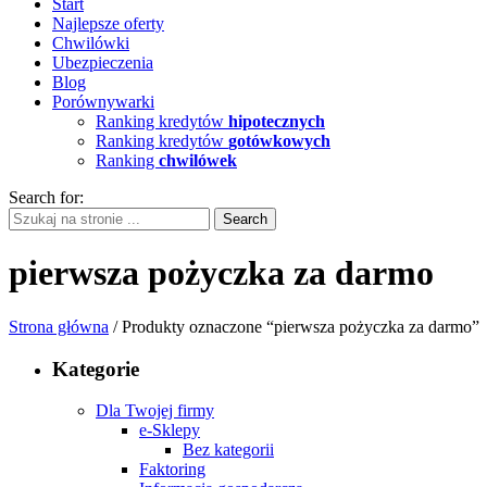
Start
Najlepsze oferty
Chwilówki
Ubezpieczenia
Blog
Porównywarki
Ranking kredytów
hipotecznych
Ranking kredytów
gotówkowych
Ranking
chwilówek
Search for:
pierwsza pożyczka za darmo
Strona główna
/ Produkty oznaczone “pierwsza pożyczka za darmo”
Kategorie
Dla Twojej firmy
e-Sklepy
Bez kategorii
Faktoring