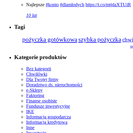
Najlepsze
#konto
#dlamlodych
https://t.co/mtjdaXTUiR
10 lat
Tagi
pożyczka gotówkowa
szybka pożyczka
chw
p
Kategorie produktów
Bez kategorii
Chwilówki
Dla Twojej firmy
Doradztwo ds. nieruchomości
e-Sklepy
Faktoring
Finanse osobiste
Fundusze inwestycyjne
IKE
Informacja gospodarcza
Informacja kredytowa
Inne
Inwestycje