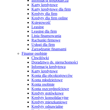
Informacja gospodarcza
Karty kredytowe
Karty kredytowe dla firm
Kredyty dla firm
Kredyty dla firm online
Księgowość
Leasing
Leasing dla firm
Linia finansowania
Rachunki firmowe
Usługi dla firm
Zarządzanie finansami
Finanse osobiste
Chwilówki
Doradztwo ds. nieruchomości
Informacja kredytowa
Karty kredytowe
Konta dla obcokrajowców
Konta młodzieżowe
Konta osobiste
Konta oszczędnościowe
Kredyty gotówkowe
Kredyty konsolidacyjne
Kredyty mieszkaniowe
Kredyty odnawialne