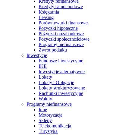
Kredyty refinansowe
Kredyty samochodowe
Księgarnia
Leasing
Porównywarki finansowe
Pożyczki hipoteczne
Pożyczki pozabankowe
Pożyczki społecznościowe
Programy niefinansowe
Zwrot podatku
Inwestycje
Fundusze inwestycyjne
IKE
Inwestycje alternatywne
Lokaty
Lokaty i Obligacje
Lokaty strukturyzowane
Rachunki inwestycyjne
Waluty
Programy niefinansowe
Inne
Motoryzacja
Sklepy
Telekomunikacja
Turystyka