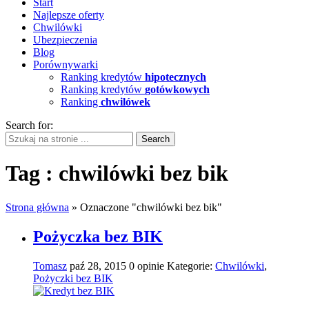
Start
Najlepsze oferty
Chwilówki
Ubezpieczenia
Blog
Porównywarki
Ranking kredytów
hipotecznych
Ranking kredytów
gotówkowych
Ranking
chwilówek
Search for:
Tag : chwilówki bez bik
Strona główna
»
Oznaczone "chwilówki bez bik"
Pożyczka bez BIK
Tomasz
paź 28, 2015
0
opinie
Kategorie:
Chwilówki
,
Pożyczki bez BIK