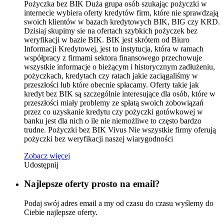
Pożyczka bez BIK Duża grupa osób szukając pożyczki w
internecie wybiera oferty kredytów firm, które nie sprawdzają
swoich klientów w bazach kredytowych BIK, BIG czy KRD.
Dzisiaj skupimy sie na ofertach szybkich pożyczek bez
weryfikacji w bazie BIK. BIK jest skrótem od Biuro
Informacji Kredytowej, jest to instytucja, która w ramach
współpracy z firmami sektora finansowego przechowuje
wszystkie informacje o bieżącym i historycznym zadłużeniu,
pożyczkach, kredytach czy ratach jakie zaciągaliśmy w
przeszłości lub które obecnie spłacamy. Oferty takie jak
kredyt bez BIK są szczególnie interesujące dla osób, które w
przeszłości miały problemy ze spłatą swoich zobowiązań
przez co uzyskanie kredytu czy pożyczki gotówkowej w
banku jest dla nich o ile nie niemożliwe to często bardzo
trudne. Pożyczki bez BIK Vivus Nie wszystkie firmy oferują
pożyczki bez weryfikacji naszej wiarygodności
Zobacz więcej
Udostępnij
Najlepsze oferty prosto na email?
Podaj swój adres email a my od czasu do czasu wyślemy do
Ciebie najlepsze oferty.