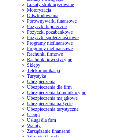
Lokaty strukturyzowane
Motoryzacja
Odszkodowania
Porównywarki finansowe
Pożyczki hipoteczne
Pożyczki pozabankowe
Pożyczki społecznościowe
Programy niefinansowe
Programy niefinansowe
Rachunki firmowe
Rachunki inwestycyjne
Sklepy
Telekomunikacja
Turystyka
Ubezpieczenia
Ubezpieczenia dla firm
Ubezpieczenia komunikacyjne
Ubezpieczenia majątkowe
Ubezpieczenia na życie
Ubezpieczenia turystyczne
Usługi
Usługi dla firm
Waluty
Zarządzanie finansami
Zdrowie i Uroda