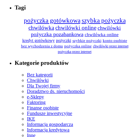
Tagi
pożyczka gotówkowa
szybka pożyczka
chwilówka
chwilówki online
chwilówki
pożyczka pozabankowa
chwilówka online
kredyt gotówkowy
pożyczki
szybkie pożyczki
konto osobiste
bez wychodzenia z domu
pożyczka online
chwilówki przez internet
pożyczka przez internet
Kategorie produktów
Bez kategorii
Chwilówki
Dla Twojej firmy
Doradztwo ds. nieruchomości
e-Sklepy
Faktoring
Finanse osobiste
Fundusze inwestycyjne
IKE
Informacja gospodarcza
Informacja kredytowa
Inne