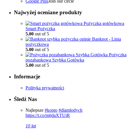
Google Plus
Join our circle
Najwyżej oceniane produkty
Pożyczka gotówkowa
Smart Pożyczka
5.00
out of 5
Banknot - Linia
pożyczkowa
5.00
out of 5
Pożyczka
pozabankowa Szybka Gotówka
5.00
out of 5
Informacje
Polityka prywatności
Śledź Nas
Najlepsze
#konto
#dlamlodych
https://t.co/mtjdaXTUiR
10 lat