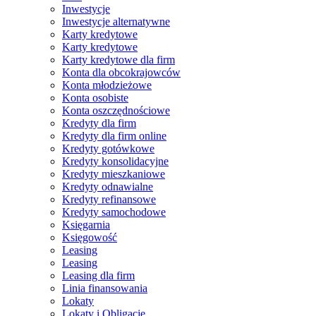
Inwestycje
Inwestycje alternatywne
Karty kredytowe
Karty kredytowe
Karty kredytowe dla firm
Konta dla obcokrajowców
Konta młodzieżowe
Konta osobiste
Konta oszczędnościowe
Kredyty dla firm
Kredyty dla firm online
Kredyty gotówkowe
Kredyty konsolidacyjne
Kredyty mieszkaniowe
Kredyty odnawialne
Kredyty refinansowe
Kredyty samochodowe
Księgarnia
Księgowość
Leasing
Leasing
Leasing dla firm
Linia finansowania
Lokaty
Lokaty i Obligacje