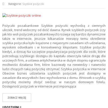
Kategorie:
Szybkie pożyczki
Pożyczki pozabankowe Szybkie pożyczki wychodzą z ciemnych
uliczek, trend widoczny od dość dawna. Rynek szybkich pożyczek (czy
jak kto woli pożyczek pozabankowych) rozwija się bardzo dynamicznie
także w internecie. Jeszcze kilkanaście miesięcy temu określenie
szybka pożyczka było kojażone z niejasnymi zasadami ich udzielania,
wysokimi odsetkami i w konsekwencji kłopotami. Szybkie pożyczki
kiedyś, a dzisiaj Na szczęście popularyzacja pożyczek dla osób, które
potrzebują szybkiego dostępu do kapitału otworzyła także drogę dla
uczciwych firm, a ustawa antylichwiarska w dużym stopniu ograniczyła
możliwości działania firm, które bazowały na niewiedzy i naiwności
ludzi chcących taką pożyczkę otrzymać. Szybka pożyczka w internecie
Obecnie biznes udzielania szybkich pożyczek jest dostępny w
zasadzie dla wszystkich i bez wychodzenia z domu. Wniosek o szybką
pożyczkę możemy złożyć siedząc w naszym domowym fotelu.
Dostępność pożyczek w internecie jest imponująca
ZOBACZ WIĘCEJ
UDOSTĘPNIJ