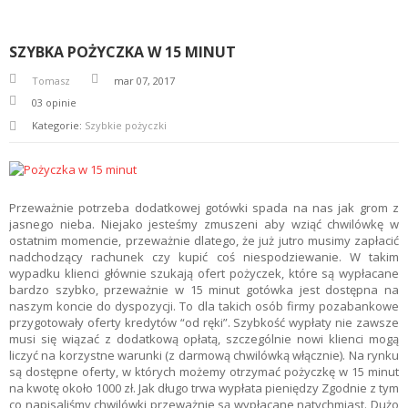
K
I
SZYBKA POŻYCZKA W 15 MINUT
Tomasz
mar 07, 2017
03
opinie
Kategorie:
Szybkie pożyczki
Przeważnie potrzeba dodatkowej gotówki spada na nas jak grom z
jasnego nieba. Niejako jesteśmy zmuszeni aby wziąć chwilówkę w
ostatnim momencie, przeważnie dlatego, że już jutro musimy zapłacić
nadchodzący rachunek czy kupić coś niespodziewanie. W takim
wypadku klienci głównie szukają ofert pożyczek, które są wypłacane
bardzo szybko, przeważnie w 15 minut gotówka jest dostępna na
naszym koncie do dyspozycji. To dla takich osób firmy pozabankowe
przygotowały oferty kredytów “od ręki”. Szybkość wypłaty nie zawsze
musi się wiązać z dodatkową opłatą, szczególnie nowi klienci mogą
liczyć na korzystne warunki (z darmową chwilówką włącznie). Na rynku
są dostępne oferty, w których możemy otrzymać pożyczkę w 15 minut
na kwotę około 1000 zł. Jak długo trwa wypłata pieniędzy Zgodnie z tym
co napisaliśmy chwilówki przeważnie są wypłacane natychmiast. Dużo