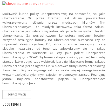
I
E
C
Możliwość kupna polisy ubezpieczeniowej na samochód, np. jako
Z
ubezpieczenie OC przez Internet, jest dzisiaj powszechnie
E
wykorzystywana głównie przez młodszych klientów firm
N
ubezpieczeniowych. Dla młodych kierowców taka forma zakupu
I
ubezpieczenie jest łatwa i wygodna, ale przede wszystkim bardzo
A
ekonomiczna. Za pośrednictwem komputera możemy bowiem
otrzymać atrakcyjne bonusy na ubezpieczenie autocasco czy od
B
odpowiedzialności cywilnej OC, które znacznie zmniejszą naszą
L
składkę niezależnie od tego czy zdecydujemy się na zakup
O
ubezpieczenia w wariancie OC czy jako pakiet ubezpieczeń
G
komunikacyjnych OC-AC. Tą formę zakupu powinny poznać też osoby
starsze, które dotychczas wybierały bardziej klasyczne formy zakupu
ubezpieczenia (przez agenta lub w placówce firmy ubezpieczeniowej).
P
Zawarcie polisy nie wymaga od nas wcale więcej zaangażowania,
O
wręcz może być przyjemnym zajęciem w domowym zaciszu. Poznajmy
R
jednak najpierw podstawowe pojęcia w ubezpieczeniach
Ó
komunikacyjnych. Jaka
W
N
Y
ZOBACZ WIĘCEJ
W
A
UDOSTĘPNIJ
R