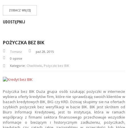
ZOBACZ WIĘCEJ
UDOSTĘPNIJ
POŻYCZKA BEZ BIK
Tomasz
paź 28, 2015
0
opinie
Kategorie:
Chwilówki
,
Pożyczki bez BIK
Pożyczka bez BIK Duża grupa osób szukając pożyczki w internecie
wybiera oferty kredytów firm, które nie sprawdzają swoich klientów w
bazach kredytowych BIK, BIG czy KRD. Dzisiaj skupimy sie na ofertach
szybkich pożyczek bez weryfikacji w bazie BIK. BIK jest skrótem od
Biuro Informacji Kredytowej, jest to instytucja, która w ramach
współpracy z firmami sektora finansowego przechowuje wszystkie
informacje o bieżącym i historycznym zadłużeniu, pożyczkach,
kredytach czy ratach jakie zaciągaliśmy w przeszłości lub które