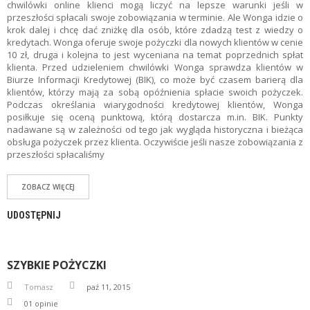
chwilówki online klienci mogą liczyć na lepsze warunki jeśli w
przeszłości spłacali swoje zobowiązania w terminie. Ale Wonga idzie o
krok dalej i chcę dać zniżkę dla osób, które zdadzą test z wiedzy o
kredytach. Wonga oferuje swoje pożyczki dla nowych klientów w cenie
10 zł, druga i kolejna to jest wyceniana na temat poprzednich spłat
klienta. Przed udzieleniem chwilówki Wonga sprawdza klientów w
Biurze Informacji Kredytowej (BIK), co może być czasem barierą dla
klientów, którzy mają za sobą opóźnienia spłacie swoich pożyczek.
Podczas określania wiarygodności kredytowej klientów, Wonga
posiłkuje się oceną punktową, którą dostarcza m.in. BIK. Punkty
nadawane są w zależności od tego jak wygląda historyczna i bieżąca
obsługa pożyczek przez klienta. Oczywiście jeśli nasze zobowiązania z
przeszłości spłacaliśmy
ZOBACZ WIĘCEJ
UDOSTĘPNIJ
SZYBKIE POŻYCZKI
Tomasz
paź 11, 2015
01
opinie