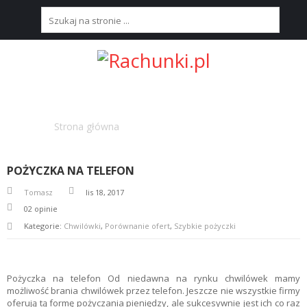
S
T
R
O
N
AUTOR : TOMASZ
A
Strona główna
Articles posted by Tomasz
G
Ł
Ó
W
POŻYCZKA NA TELEFON
N
A
Tomasz
lis 18, 2017
02
opinie
N
Kategorie:
Chwilówki
,
Porównanie ofert
,
Szybkie pożyczki
A
J
L
E
Pożyczka na telefon Od niedawna na rynku chwilówek mamy
P
możliwość brania chwilówek przez telefon. Jeszcze nie wszystkie firmy
S
oferują tą formę pożyczania pieniędzy, ale sukcesywnie jest ich co raz