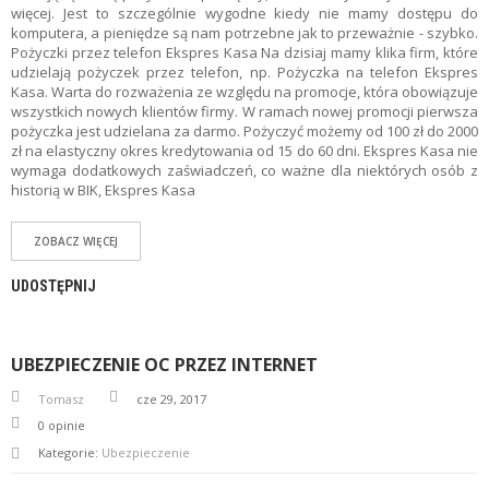
Z
więcej. Jest to szczególnie wygodne kiedy nie mamy dostępu do
E
komputera, a pieniędze są nam potrzebne jak to przeważnie - szybko.
O
Pożyczki przez telefon Ekspres Kasa Na dzisiaj mamy klika firm, które
F
udzielają pożyczek przez telefon, np. Pożyczka na telefon Ekspres
E
Kasa. Warta do rozważenia ze względu na promocje, która obowiązuje
R
wszystkich nowych klientów firmy. W ramach nowej promocji pierwsza
T
pożyczka jest udzielana za darmo. Pożyczyć możemy od 100 zł do 2000
Y
zł na elastyczny okres kredytowania od 15 do 60 dni. Ekspres Kasa nie
wymaga dodatkowych zaświadczeń, co ważne dla niektórych osób z
C
historią w BIK, Ekspres Kasa
H
W
ZOBACZ WIĘCEJ
I
L
Ó
UDOSTĘPNIJ
W
K
I
UBEZPIECZENIE OC PRZEZ INTERNET
U
Tomasz
cze 29, 2017
B
0
opinie
E
Z
Kategorie:
Ubezpieczenie
P