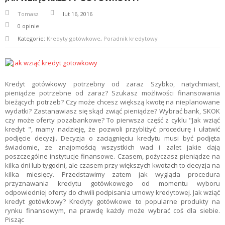
Tomasz
lut 16, 2016
0
opinie
Kategorie:
Kredyty gotówkowe
,
Poradnik kredytowy
Kredyt gotówkowy potrzebny od zaraz Szybko, natychmiast,
pieniądze potrzebne od zaraz? Szukasz możliwości finansowania
bieżących potrzeb? Czy może chcesz większą kwotę na nieplanowane
wydatki? Zastanawiasz się skąd zwiąć pieniądze? Wybrać bank, SKOK
czy może oferty pozabankowe? To pierwsza część z cyklu "Jak wziąć
kredyt ", mamy nadzieję, że pozwoli przybliżyć procedurę i ułatwić
podjęcie decyzji. Decyzja o zaciągnięciu kredytu musi być podjęta
świadomie, ze znajomością wszystkich wad i zalet jakie dają
poszczególne instytucje finansowe. Czasem, pożyczasz pieniądze na
kilka dni lub tygodni, ale czasem przy większych kwotach to decyzja na
kilka miesięcy. Przedstawimy zatem jak wygląda procedura
przyznawania kredytu gotówkowego od momentu wyboru
odpowiedniej oferty do chwili podpisania umowy kredytowej. Jak wziąć
kredyt gotówkowy? Kredyty gotówkowe to popularne produkty na
rynku finansowym, na prawdę każdy może wybrać coś dla siebie.
Pisząc