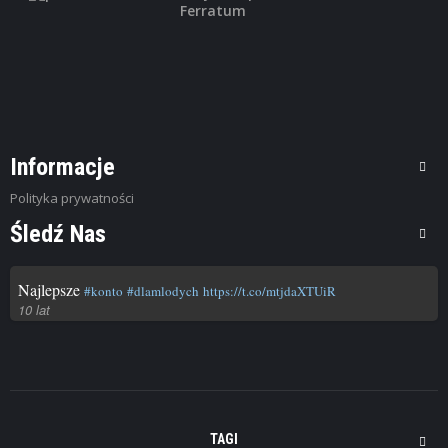
Ferratum
Informacje
Polityka prywatności
Śledź Nas
Najlepsze
#konto
#dlamlodych
https://t.co/mtjdaXTUiR
10 lat
TAGI