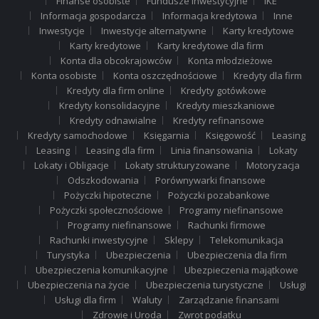
Finanse osobiste
Fundusze inwestycyjne
IKE
Informacja gospodarcza
Informacja kredytowa
Inne
Inwestycje
Inwestycje alternatywne
Karty kredytowe
Karty kredytowe
Karty kredytowe dla firm
Konta dla obcokrajowców
Konta młodzieżowe
Konta osobiste
Konta oszczędnościowe
Kredyty dla firm
Kredyty dla firm online
Kredyty gotówkowe
Kredyty konsolidacyjne
Kredyty mieszkaniowe
Kredyty odnawialne
Kredyty refinansowe
Kredyty samochodowe
Księgarnia
Księgowość
Leasing
Leasing
Leasing dla firm
Linia finansowania
Lokaty
Lokaty i Obligacje
Lokaty strukturyzowane
Motoryzacja
Odszkodowania
Porównywarki finansowe
Pożyczki hipoteczne
Pożyczki pozabankowe
Pożyczki społecznościowe
Programy niefinansowe
Programy niefinansowe
Rachunki firmowe
Rachunki inwestycyjne
Sklepy
Telekomunikacja
Turystyka
Ubezpieczenia
Ubezpieczenia dla firm
Ubezpieczenia komunikacyjne
Ubezpieczenia majątkowe
Ubezpieczenia na życie
Ubezpieczenia turystyczne
Usługi
Usługi dla firm
Waluty
Zarządzanie finansami
Zdrowie i Uroda
Zwrot podatku