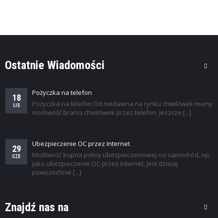
Ostatnie Wiadomości
Pożyczka na telefon
18
Pożyczka na telefon Od niedawna na rynku chwilówek mamy
LIS
możliwość brania chwilówek przez telefon. Jeszcze [...]
Ubezpieczenie OC przez Internet
29
Możliwość kupna polisy ubezpieczeniowej na samochód, np.
CZE
jako ubezpieczenie OC przez Internet, jest dzisiaj
powszechnie [...]
Znajdź nas na