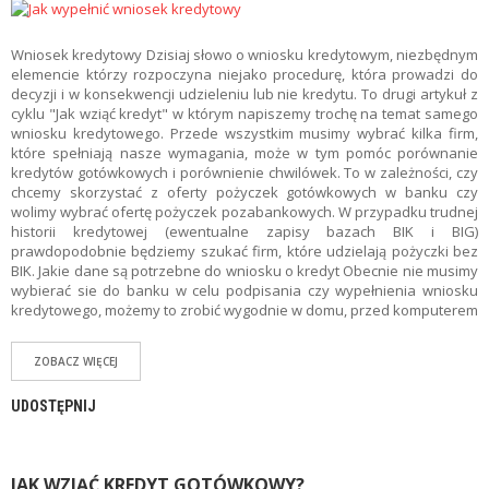
Wniosek kredytowy Dzisiaj słowo o wniosku kredytowym, niezbędnym
elemencie którzy rozpoczyna niejako procedurę, która prowadzi do
decyzji i w konsekwencji udzieleniu lub nie kredytu. To drugi artykuł z
cyklu "Jak wziąć kredyt" w którym napiszemy trochę na temat samego
wniosku kredytowego. Przede wszystkim musimy wybrać kilka firm,
które spełniają nasze wymagania, może w tym pomóc porównanie
kredytów gotówkowych i porównienie chwilówek. To w zależności, czy
chcemy skorzystać z oferty pożyczek gotówkowych w banku czy
wolimy wybrać ofertę pożyczek pozabankowych. W przypadku trudnej
historii kredytowej (ewentualne zapisy bazach BIK i BIG)
prawdopodobnie będziemy szukać firm, które udzielają pożyczki bez
BIK. Jakie dane są potrzebne do wniosku o kredyt Obecnie nie musimy
wybierać sie do banku w celu podpisania czy wypełnienia wniosku
kredytowego, możemy to zrobić wygodnie w domu, przed komputerem
ZOBACZ WIĘCEJ
UDOSTĘPNIJ
JAK WZIĄĆ KREDYT GOTÓWKOWY?