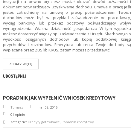
instytucji na pewno będziesz musiał okazać dowód tożsamości i
dokument potwierdzający uzyskiwanie dochodu. Umowa o pracę Jeśli
jesteś zatrudniony na umowę o pracę, poświadczeniem Twoich
dochodów może być na przykład zaświadczenie od pracodawcy,
wyciąg bankowy lub przekaz pocztowy poświadczający wpływ
wynagrodzenia. Własna działalność gospodarcza W tym wypadku
możesz dostarczyć między np. zaświadczenie z Urzędu Skarbowego o
wysokości osiąganych dochodów lub kopię podatkowej księgi
przychodów i rozchodów. Emerytura lub renta Twoje dochody są
wypłacane przez ZUS lib KRUS, zatem możesz przedstawić
ZOBACZ WIĘCEJ
UDOSTĘPNIJ
PORADNIK JAK WYPEŁNIĆ WNIOSEK KREDYTOWY
Tomasz
mar 08, 2016
01
opinie
Kategorie:
Kredyty gotówkowe
,
Poradnik kredytowy