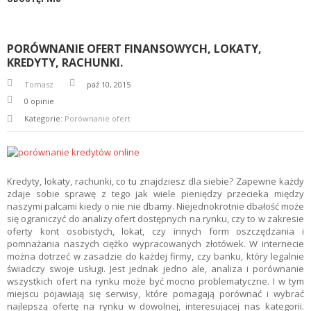
PORÓWNANIE OFERT FINANSOWYCH, LOKATY,
KREDYTY, RACHUNKI.
Tomasz
paź 10, 2015
0
opinie
Kategorie:
Porównanie ofert
Kredyty, lokaty, rachunki, co tu znajdziesz dla siebie? Zapewne każdy
zdaje sobie sprawę z tego jak wiele pieniędzy przecieka między
naszymi palcami kiedy o nie nie dbamy. Niejednokrotnie dbałość może
się ograniczyć do analizy ofert dostępnych na rynku, czy to w zakresie
oferty kont osobistych, lokat, czy innych form oszczędzania i
pomnażania naszych ciężko wypracowanych złotówek. W internecie
można dotrzeć w zasadzie do każdej firmy, czy banku, który legalnie
świadczy swoje usługi. Jest jednak jedno ale, analiza i porównanie
wszystkich ofert na rynku może być mocno problematyczne. I w tym
miejscu pojawiają się serwisy, które pomagają porównać i wybrać
najlepszą ofertę na rynku w dowolnej, interesującej nas kategorii.