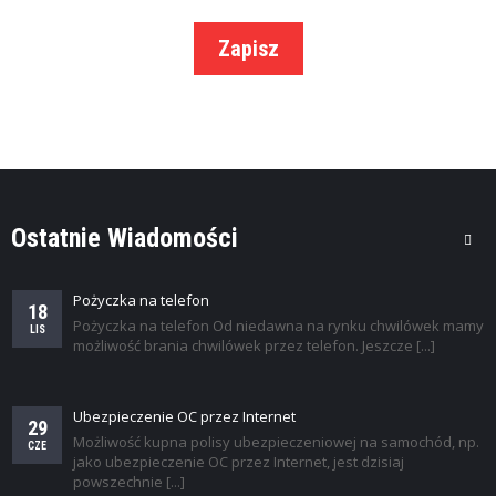
K
I
Zapisz
Ostatnie Wiadomości
Pożyczka na telefon
18
Pożyczka na telefon Od niedawna na rynku chwilówek mamy
LIS
możliwość brania chwilówek przez telefon. Jeszcze [...]
Ubezpieczenie OC przez Internet
29
Możliwość kupna polisy ubezpieczeniowej na samochód, np.
CZE
jako ubezpieczenie OC przez Internet, jest dzisiaj
powszechnie [...]