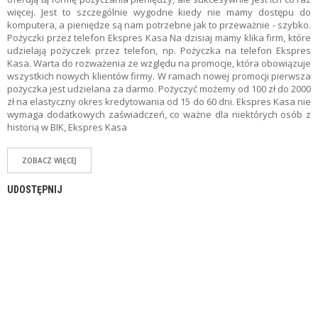
Z
więcej. Jest to szczególnie wygodne kiedy nie mamy dostępu do
E
komputera, a pieniędze są nam potrzebne jak to przeważnie - szybko.
O
Pożyczki przez telefon Ekspres Kasa Na dzisiaj mamy klika firm, które
F
udzielają pożyczek przez telefon, np. Pożyczka na telefon Ekspres
E
Kasa. Warta do rozważenia ze względu na promocje, która obowiązuje
R
wszystkich nowych klientów firmy. W ramach nowej promocji pierwsza
T
pożyczka jest udzielana za darmo. Pożyczyć możemy od 100 zł do 2000
Y
zł na elastyczny okres kredytowania od 15 do 60 dni. Ekspres Kasa nie
wymaga dodatkowych zaświadczeń, co ważne dla niektórych osób z
C
historią w BIK, Ekspres Kasa
H
W
I
ZOBACZ WIĘCEJ
L
Ó
UDOSTĘPNIJ
W
K
I
U
B
E
Z
P