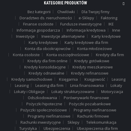
KATEGORIE PRODUKTÓW
Bez kategorii
Chwilówki
Dla Twojej firmy
Doradztwo ds. nieruchomości
e-Sklepy
Faktoring
Finanse osobiste
Fundusze inwestycyjne
IKE
Informacja gospodarcza
Informacja kredytowa
Inne
Inwestycje
Inwestycje alternatywne
Karty kredytowe
Karty kredytowe
Karty kredytowe dla firm
Konta dla obcokrajowców
Konta młodzieżowe
Konta osobiste
Konta oszczędnościowe
Kredyty dla firm
Kredyty dla firm online
Kredyty gotówkowe
Kredyty konsolidacyjne
Kredyty mieszkaniowe
Kredyty odnawialne
Kredyty refinansowe
Kredyty samochodowe
Księgarnia
Księgowość
Leasing
Leasing
Leasing dla firm
Linia finansowania
Lokaty
Lokaty i Obligacje
Lokaty strukturyzowane
Motoryzacja
Odszkodowania
Porównywarki finansowe
Pożyczki hipoteczne
Pożyczki pozabankowe
Pożyczki społecznościowe
Programy niefinansowe
Programy niefinansowe
Rachunki firmowe
Rachunki inwestycyjne
Sklepy
Telekomunikacja
Turystyka
Ubezpieczenia
Ubezpieczenia dla firm