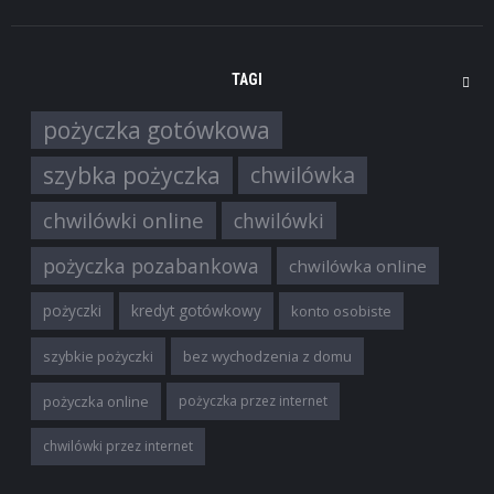
TAGI
pożyczka gotówkowa
szybka pożyczka
chwilówka
chwilówki online
chwilówki
pożyczka pozabankowa
chwilówka online
pożyczki
kredyt gotówkowy
konto osobiste
szybkie pożyczki
bez wychodzenia z domu
pożyczka online
pożyczka przez internet
chwilówki przez internet