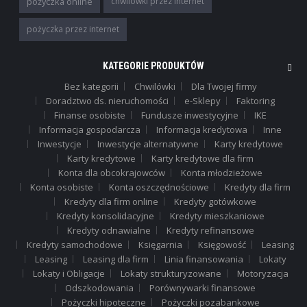
pożyczka online
chwilówki przez internet
pożyczka przez internet
KATEGORIE PRODUKTÓW
Bez kategorii
Chwilówki
Dla Twojej firmy
Doradztwo ds. nieruchomości
e-Sklepy
Faktoring
Finanse osobiste
Fundusze inwestycyjne
IKE
Informacja gospodarcza
Informacja kredytowa
Inne
Inwestycje
Inwestycje alternatywne
Karty kredytowe
Karty kredytowe
Karty kredytowe dla firm
Konta dla obcokrajowców
Konta młodzieżowe
Konta osobiste
Konta oszczędnościowe
Kredyty dla firm
Kredyty dla firm online
Kredyty gotówkowe
Kredyty konsolidacyjne
Kredyty mieszkaniowe
Kredyty odnawialne
Kredyty refinansowe
Kredyty samochodowe
Księgarnia
Księgowość
Leasing
Leasing
Leasing dla firm
Linia finansowania
Lokaty
Lokaty i Obligacje
Lokaty strukturyzowane
Motoryzacja
Odszkodowania
Porównywarki finansowe
Pożyczki hipoteczne
Pożyczki pozabankowe