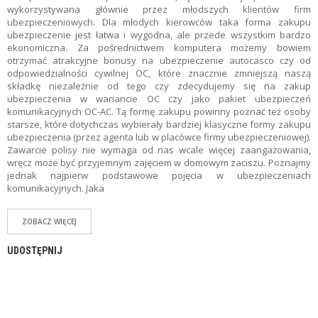
Z
wykorzystywana głównie przez młodszych klientów firm
E
ubezpieczeniowych. Dla młodych kierowców taka forma zakupu
O
ubezpieczenie jest łatwa i wygodna, ale przede wszystkim bardzo
F
ekonomiczna. Za pośrednictwem komputera możemy bowiem
E
otrzymać atrakcyjne bonusy na ubezpieczenie autocasco czy od
R
odpowiedzialności cywilnej OC, które znacznie zmniejszą naszą
T
składkę niezależnie od tego czy zdecydujemy się na zakup
Y
ubezpieczenia w wariancie OC czy jako pakiet ubezpieczeń
komunikacyjnych OC-AC. Tą formę zakupu powinny poznać też osoby
C
starsze, które dotychczas wybierały bardziej klasyczne formy zakupu
H
ubezpieczenia (przez agenta lub w placówce firmy ubezpieczeniowej).
W
Zawarcie polisy nie wymaga od nas wcale więcej zaangażowania,
I
wręcz może być przyjemnym zajęciem w domowym zaciszu. Poznajmy
L
jednak najpierw podstawowe pojęcia w ubezpieczeniach
Ó
komunikacyjnych. Jaka
W
K
ZOBACZ WIĘCEJ
I
UDOSTĘPNIJ
U
B
E
Z
P