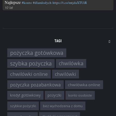
Najlepsze
#konto
#dlamlodych
https://t.co/mtjdaXTUiR
10 lat
TAGI
pożyczka gotówkowa
szybka pożyczka
chwilówka
chwilówki online
chwilówki
pożyczka pozabankowa
chwilówka online
kredyt gotówkowy
pożyczki
konto osobiste
szybkie pożyczki
bez wychodzenia z domu