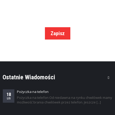
K
I
Zapisz
Ostatnie Wiadomości
Pożyczka na telefon
18
Pożyczka na telefon Od niedawna na rynku chwilówek mamy
LIS
możliwość brania chwilówek przez telefon. Jeszcze [...]