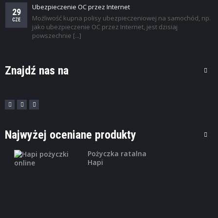
Ubezpieczenie OC przez Internet
29
Możliwość kupna polisy ubezpieczeniowej na samochód, np.
CZE
jako ubezpieczenie OC przez Internet, jest dzisiaj
powszechnie [...]
Znajdź nas na
Najwyżej oceniane produkty
Pożyczka ratalna
Hapi