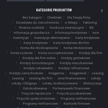
KATEGORIE PRODUKTÓW
Bez kategorii
Chwilówki
Dla Twojej firmy
Doradztwo ds. nieruchomości
e-Sklepy
Faktoring
Finanse osobiste
Fundusze inwestycyjne
IKE
Informacja gospodarcza
Informacja kredytowa
Inne
Inwestycje
Inwestycje alternatywne
Karty kredytowe
Karty kredytowe
Karty kredytowe dla firm
Konta dla obcokrajowców
Konta młodzieżowe
Konta osobiste
Konta oszczędnościowe
Kredyty dla firm
Kredyty dla firm online
Kredyty gotówkowe
Kredyty konsolidacyjne
Kredyty mieszkaniowe
Kredyty odnawialne
Kredyty refinansowe
Kredyty samochodowe
Księgarnia
Księgowość
Leasing
Leasing
Leasing dla firm
Linia finansowania
Lokaty
Lokaty i Obligacje
Lokaty strukturyzowane
Motoryzacja
Odszkodowania
Porównywarki finansowe
Pożyczki hipoteczne
Pożyczki pozabankowe
Pożyczki społecznościowe
Programy niefinansowe
Programy niefinansowe
Rachunki firmowe