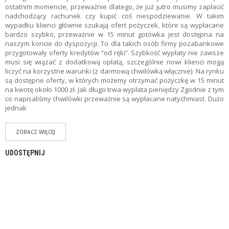
Z
ostatnim momencie, przeważnie dlatego, że już jutro musimy zapłacić
E
nadchodzący rachunek czy kupić coś niespodziewanie. W takim
O
wypadku klienci głównie szukają ofert pożyczek, które są wypłacane
F
bardzo szybko, przeważnie w 15 minut gotówka jest dostępna na
E
naszym koncie do dyspozycji. To dla takich osób firmy pozabankowe
R
przygotowały oferty kredytów “od ręki”. Szybkość wypłaty nie zawsze
T
musi się wiązać z dodatkową opłatą, szczególnie nowi klienci mogą
Y
liczyć na korzystne warunki (z darmową chwilówką włącznie). Na rynku
są dostępne oferty, w których możemy otrzymać pożyczkę w 15 minut
C
na kwotę około 1000 zł. Jak długo trwa wypłata pieniędzy Zgodnie z tym
H
co napisaliśmy chwilówki przeważnie są wypłacane natychmiast. Dużo
W
jednak
I
L
ZOBACZ WIĘCEJ
Ó
W
K
UDOSTĘPNIJ
I
U
B
E
Z
P