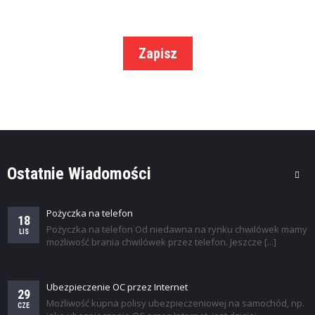
K
I
Zapisz
Ostatnie Wiadomości
Pożyczka na telefon
18
Pożyczka na telefon Od niedawna na rynku chwilówek mamy
LIS
możliwość brania chwilówek przez telefon. Jeszcze [...]
Ubezpieczenie OC przez Internet
29
Możliwość kupna polisy ubezpieczeniowej na samochód, np.
CZE