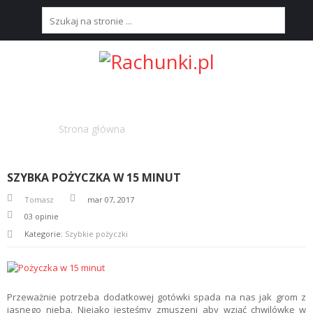
S
T
R
O
N
TAG : W 15 MINUT
A
Strona główna
Oznaczone "w 15 minut"
G
Ł
Ó
W
SZYBKA POŻYCZKA W 15 MINUT
N
A
Tomasz
mar 07, 2017
03
opinie
N
Kategorie:
Szybkie pożyczki
A
J
L
E
P
Przeważnie potrzeba dodatkowej gotówki spada na nas jak grom z
S
jasnego nieba. Niejako jesteśmy zmuszeni aby wziąć chwilówkę w