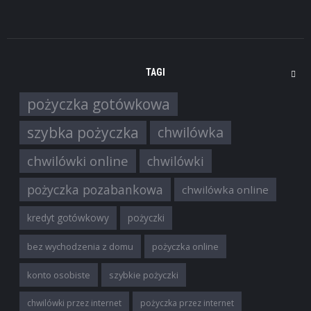
TAGI
pożyczka gotówkowa
szybka pożyczka
chwilówka
chwilówki online
chwilówki
pożyczka pozabankowa
chwilówka online
kredyt gotówkowy
pożyczki
bez wychodzenia z domu
pożyczka online
konto osobiste
szybkie pożyczki
chwilówki przez internet
pożyczka przez internet