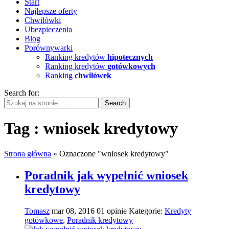
Start
Najlepsze oferty
Chwilówki
Ubezpieczenia
Blog
Porównywarki
Ranking kredytów
hipotecznych
Ranking kredytów
gotówkowych
Ranking
chwilówek
Search for:
Tag : wniosek kredytowy
Strona główna
»
Oznaczone "wniosek kredytowy"
Poradnik jak wypełnić wniosek
kredytowy
Tomasz
mar 08, 2016
01
opinie
Kategorie:
Kredyty
gotówkowe
,
Poradnik kredytowy