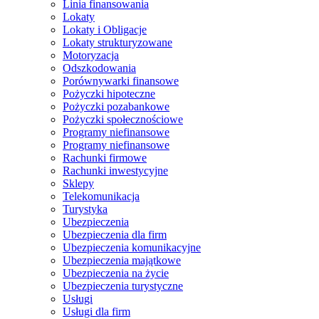
Linia finansowania
Lokaty
Lokaty i Obligacje
Lokaty strukturyzowane
Motoryzacja
Odszkodowania
Porównywarki finansowe
Pożyczki hipoteczne
Pożyczki pozabankowe
Pożyczki społecznościowe
Programy niefinansowe
Programy niefinansowe
Rachunki firmowe
Rachunki inwestycyjne
Sklepy
Telekomunikacja
Turystyka
Ubezpieczenia
Ubezpieczenia dla firm
Ubezpieczenia komunikacyjne
Ubezpieczenia majątkowe
Ubezpieczenia na życie
Ubezpieczenia turystyczne
Usługi
Usługi dla firm