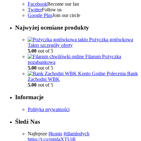
Facebook
Become our fan
Twitter
Follow us
Google Plus
Join our circle
Najwyżej oceniane produkty
Pożyczka gotówkowa
Takto szczegóły oferty
5.00
out of 5
Filarum Pożyczka
pozabankowa
5.00
out of 5
Konto Godne Polecenia Bank
Zachodni WBK
5.00
out of 5
Informacje
Polityka prywatności
Śledź Nas
Najlepsze
#konto
#dlamlodych
https://t.co/mtjdaXTUiR