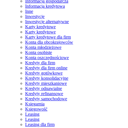
Informacja gospodarcza
Informacja kredytowa
Inne
Inwestycje
Inwestycje alternatywne
Karty kredytowe
Karty kredytowe
Karty kredytowe dla firm
Konta dla obcokrajowców
Konta młodzieżowe
Konta osobiste
Konta oszczędnościowe
Kredyty dla firm
Kredyty dla firm online
Kredyty gotówkowe
Kredyty konsolidacyjne
Kredyty mieszkaniowe
Kredyty odnawialne
Kredyty refinansowe
Kredyty samochodowe
Księgarnia
Księgowość
Leasing
Leasing
Leasing dla firm