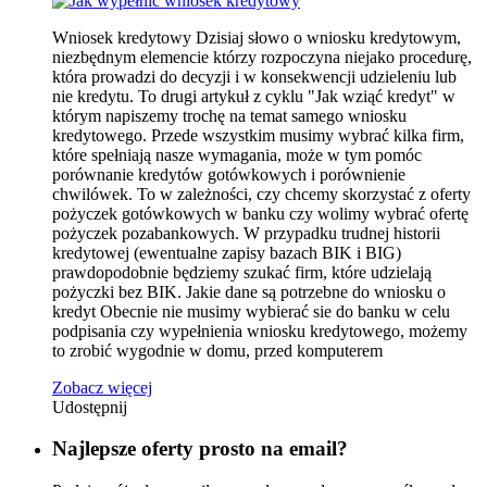
Wniosek kredytowy Dzisiaj słowo o wniosku kredytowym,
niezbędnym elemencie którzy rozpoczyna niejako procedurę,
która prowadzi do decyzji i w konsekwencji udzieleniu lub
nie kredytu. To drugi artykuł z cyklu "Jak wziąć kredyt" w
którym napiszemy trochę na temat samego wniosku
kredytowego. Przede wszystkim musimy wybrać kilka firm,
które spełniają nasze wymagania, może w tym pomóc
porównanie kredytów gotówkowych i porównienie
chwilówek. To w zależności, czy chcemy skorzystać z oferty
pożyczek gotówkowych w banku czy wolimy wybrać ofertę
pożyczek pozabankowych. W przypadku trudnej historii
kredytowej (ewentualne zapisy bazach BIK i BIG)
prawdopodobnie będziemy szukać firm, które udzielają
pożyczki bez BIK. Jakie dane są potrzebne do wniosku o
kredyt Obecnie nie musimy wybierać sie do banku w celu
podpisania czy wypełnienia wniosku kredytowego, możemy
to zrobić wygodnie w domu, przed komputerem
Zobacz więcej
Udostępnij
Najlepsze oferty prosto na email?