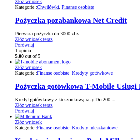
Złóż wniosek
Kategorie :
Chwilówki
,
Finanse osobiste
Pożyczka pozabankowa Net Credit
Pierwsza pożyczka do 3000 zł za ...
Złóż wniosek teraz
Porównaj
1
opinia
5.00
out of 5
Złóż wniosek
Kategorie :
Finanse osobiste
,
Kredyty gotówkowe
Pożyczka gotówkowa T-Mobile Usługi
Kredyt gotówkowy z kieszonkową ratą: Do 200 ...
Złóż wniosek teraz
Porównaj
Złóż wniosek
Kategorie :
Finanse osobiste
,
Kredyty mieszkaniowe