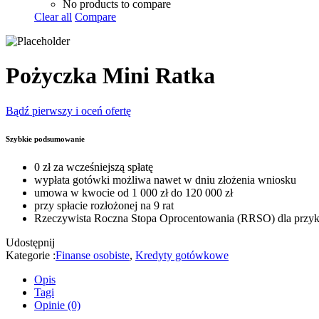
No products to compare
Clear all
Compare
Pożyczka Mini Ratka
Bądź pierwszy i oceń ofertę
Szybkie podsumowanie
0 zł za wcześniejszą spłatę
wypłata gotówki możliwa nawet w dniu złożenia wniosku
umowa w kwocie od 1 000 zł do 120 000 zł
przy spłacie rozłożonej na 9 rat
Rzeczywista Roczna Stopa Oprocentowania (RRSO) dla przyk
Udostępnij
Kategorie :
Finanse osobiste
,
Kredyty gotówkowe
Opis
Tagi
Opinie (0)