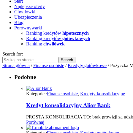
Start
Najlepsze oferty
Chwilówki
Ubezpieczenia
Blog
Porównywarki
Ranking kredytów
hipotecznych
Ranking kredytów
gotówkowych
Ranking
chwilówek
Search for:
Strona główna
/
Finanse osobiste
/
Kredyty gotówkowe
/ Pożyczka M
Podobne
Kategorie :
Finanse osobiste
,
Kredyty konsolidacyjne
Kredyt konsolidacyjny Alior Bank
PROSTA KONSOLIDACJA TO: brak prowizji za udziele
Porównaj
Kategorie :
Finanse osobiste
,
Kredyty gotówkowe