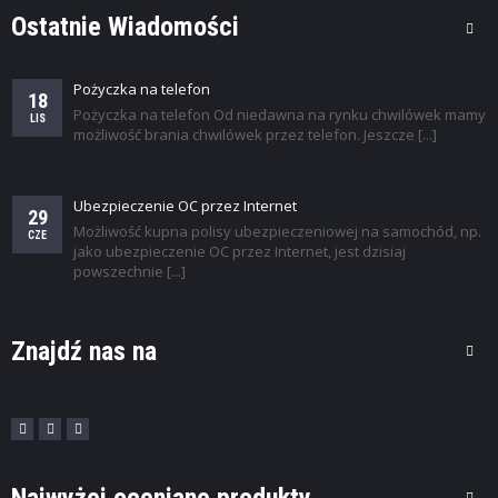
0 zł za otwarcie i prowadzenie 0 ...
Ostatnie Wiadomości
Pożyczka na telefon
18
Pożyczka na telefon Od niedawna na rynku chwilówek mamy
LIS
możliwość brania chwilówek przez telefon. Jeszcze [...]
,
DLA TWOJEJ FIRMY
FAKTORING
eFaktoring NFG
Ubezpieczenie OC przez Internet
już od 2,99 zł za sfinansowane ...
29
Możliwość kupna polisy ubezpieczeniowej na samochód, np.
CZE
jako ubezpieczenie OC przez Internet, jest dzisiaj
powszechnie [...]
Znajdź nas na
,
DLA TWOJEJ FIRMY
RACHUNKI FIRMOWE
Konto Firmowe Godne Polecenia
0zł za prowadzenie konta Do 900 zł ...