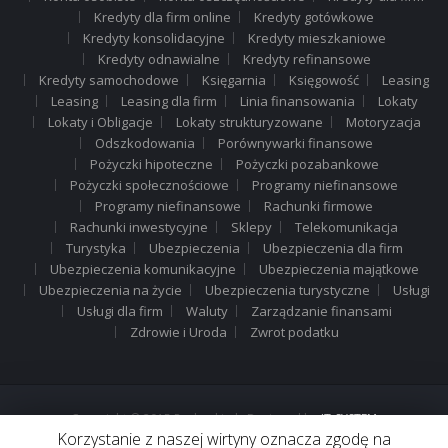
Kredyty dla firm online
Kredyty gotówkowe
Kredyty konsolidacyjne
Kredyty mieszkaniowe
Kredyty odnawialne
Kredyty refinansowe
Kredyty samochodowe
Księgarnia
Księgowość
Leasing
Leasing
Leasing dla firm
Linia finansowania
Lokaty
Lokaty i Obligacje
Lokaty strukturyzowane
Motoryzacja
Odszkodowania
Porównywarki finansowe
Pożyczki hipoteczne
Pożyczki pozabankowe
Pożyczki społecznościowe
Programy niefinansowe
Programy niefinansowe
Rachunki firmowe
Rachunki inwestycyjne
Sklepy
Telekomunikacja
Turystyka
Ubezpieczenia
Ubezpieczenia dla firm
Ubezpieczenia komunikacyjne
Ubezpieczenia majątkowe
Ubezpieczenia na życie
Ubezpieczenia turystyczne
Usługi
Usługi dla firm
Waluty
Zarządzanie finansami
Zdrowie i Uroda
Zwrot podatku
Copyright © 2015 Rachunki.pl . Designed by
IT-SYSTEM
Korzystanie z naszej wirtyny oznacza zgodę na