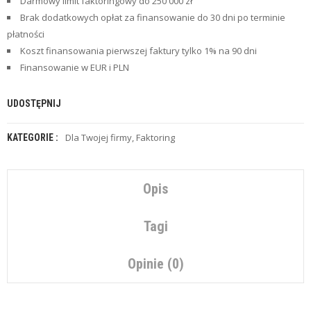
Z
Darmowy limit faktoringowy do 250 000 zł
E
Brak dodatkowych opłat za finansowanie do 30 dni po terminie
O
płatności
F
E
Koszt finansowania pierwszej faktury tylko 1% na 90 dni
R
Finansowanie w EUR i PLN
T
Y
UDOSTĘPNIJ
C
H
Dla Twojej firmy
,
Faktoring
KATEGORIE :
W
I
L
Ó
Opis
W
K
I
Tagi
U
Opinie (0)
B
E
Z
P