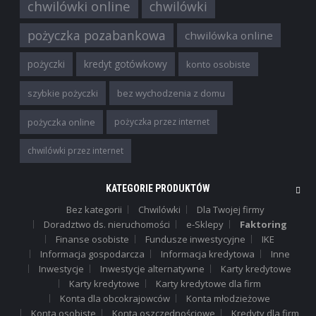
chwilówki online
chwilówki
pożyczka pozabankowa
chwilówka online
pożyczki
kredyt gotówkowy
konto osobiste
szybkie pożyczki
bez wychodzenia z domu
pożyczka online
pożyczka przez internet
chwilówki przez internet
KATEGORIE PRODUKTÓW
Bez kategorii
Chwilówki
Dla Twojej firmy
Doradztwo ds. nieruchomości
e-Sklepy
Faktoring
Finanse osobiste
Fundusze inwestycyjne
IKE
Informacja gospodarcza
Informacja kredytowa
Inne
Inwestycje
Inwestycje alternatywne
Karty kredytowe
Karty kredytowe
Karty kredytowe dla firm
Konta dla obcokrajowców
Konta młodzieżowe
Konta osobiste
Konta oszczędnościowe
Kredyty dla firm