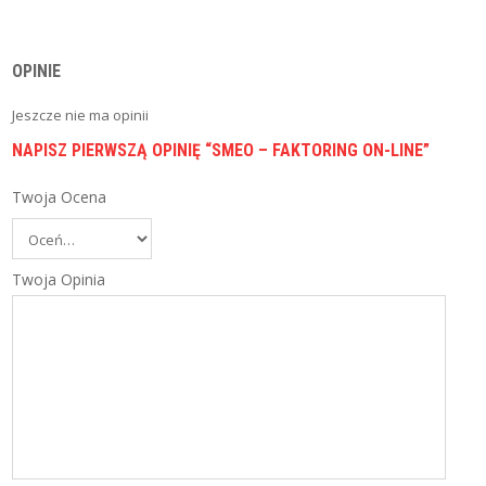
I
E
C
Z
OPINIE
E
N
Jeszcze nie ma opinii
I
A
NAPISZ PIERWSZĄ OPINIĘ “SMEO – FAKTORING ON-LINE”
B
Twoja Ocena
L
O
G
Twoja Opinia
P
O
R
Ó
W
N
Y
W
A
R