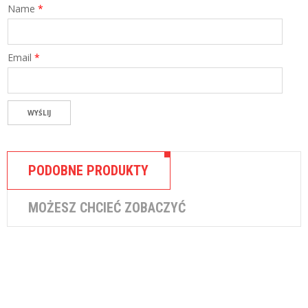
K
Name
*
I
Email
*
PODOBNE PRODUKTY
MOŻESZ CHCIEĆ ZOBACZYĆ
,
DLA TWOJEJ FIRMY
FAKTORING
SMEO – Faktoring on-line
Gotówka z Twoich faktur sprzedażowych