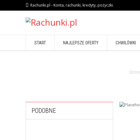
Rachunki.pl - Konta, rachunki, kredyty, pożyczki.
START
NAJLEPSZE OFERTY
CHWILÓWKI
Stro
PODOBNE
,
PROGRAMY NIEFINANSOWE
TURYSTYKA