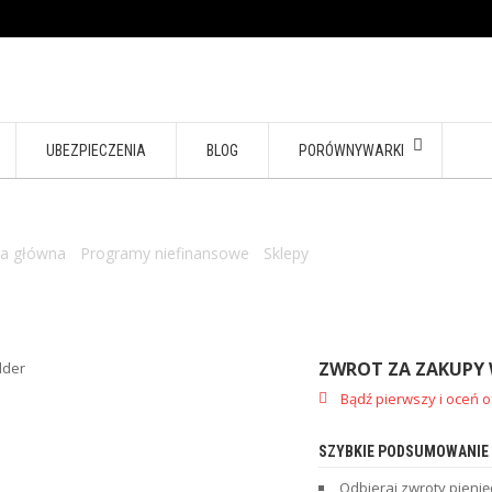
UBEZPIECZENIA
BLOG
PORÓWNYWARKI
na główna
/
Programy niefinansowe
/
Sklepy
/ Zwrot za zakupy w inte
ZWROT ZA ZAKUPY 
Bądź pierwszy i oceń o
SZYBKIE PODSUMOWANIE
Odbieraj zwroty pieni