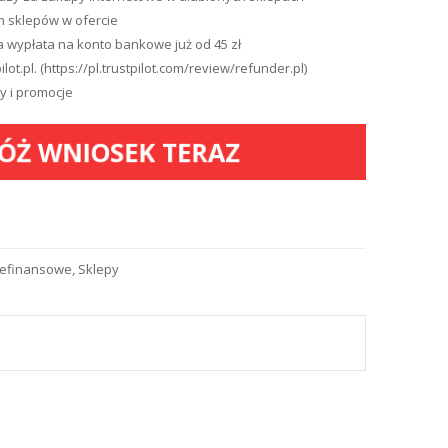
 sklepów w ofercie
a wypłata na konto bankowe już od 45 zł
ot.pl. (https://pl.trustpilot.com/review/refunder.pl)
y i promocje
ÓŻ WNIOSEK TERAZ
iefinansowe
,
Sklepy