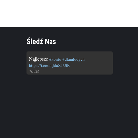
cnienie
cnienie
Śledź Nas
Najlepsze
#konto
#dlamlodych
https://t.co/mtjdaXTUiR
poziom
10 lat
a ...
I URODA
w i