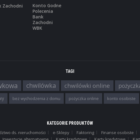
Konto Godne
Polecenia
Bank
Zachodni
WBK
,
PROGRAMY NIEFINANSOWE
TELEKOM
Abonament
a w nju takie małe rachunki im ...
TAGI
wkowa
chwilówka
chwilówki online
pożyczk
,
PROGRAMY NIEFINANSOWE
SKLEPY
Sklep – MAC Cosmetics
wy
bez wychodzenia z domu
pożyczka online
konto osobiste
MAC Cosmetics to jeden z ...
KATEGORIE PRODUKTÓW
dztwo ds. nieruchomości
e-Sklepy
Faktoring
Finanse osobiste
Inwestycje alternatywne
Karty kredytowe
Karty kredytowe
Kar