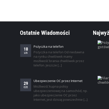
Ostatnie Wiadomości
Najwyż
Pożyczka na telefon
18
Pożyczka na telefon Od niedawna
LIS
na rynku chwilówek mamy
możliwość brania chwilówek przez
telefon. Jeszcze [...]
Ubezpieczenie OC przez Internet
29
Możliwość kupna polisy
CZE
ubezpieczeniowej na samochód, np.
jako ubezpieczenie OC przez
Internet, jest dzisiaj powszechnie [...]