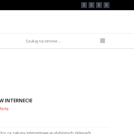
rnecie
W INTERNECIE
fertę
ędzy za zakupy internetowe w ulubionych sklepach