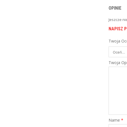
PORÓWNAJ
OPINIE
Jeszcze ni
,
PROGRAMY NIEFINANSOWE
SKLEPY
NAPISZ P
Sklep z biżuterią
Pandora dzięki bogactwu stylów
Twoja Oc
przedstawionych ...
PORÓWNAJ
Twoja Opi
Name
*