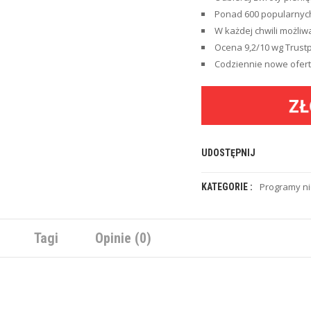
Ponad 600 popularnych
W każdej chwili możliw
Ocena 9,2/10 wg Trustpil
Codziennie nowe ofert
ZŁ
UDOSTĘPNIJ
Programy n
KATEGORIE :
Tagi
Opinie (0)