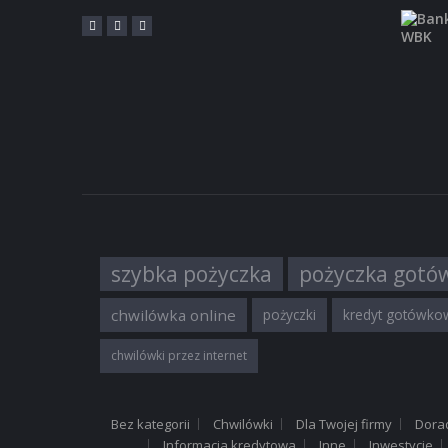
szybka pożyczka
pożyczka gotó
chwilówka online
pożyczki
kredyt gotówko
chwilówki przez internet
Bez kategorii
Chwilówki
Dla Twojej firmy
Dora
Informacja kredytowa
Inne
Inwestycje