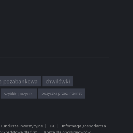
UNIKACJA
a pozabankowa
chwilówki
szybkie pożyczki
pożyczka przez internet
Fundusze inwestycyjne
IKE
Informacja gospodarcza
ty kredytowe dla firm
Konta dla obcokrajowców