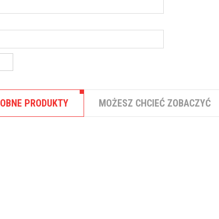
OBNE PRODUKTY
MOŻESZ CHCIEĆ ZOBACZYĆ
,
PROGRAMY NIEFINANSOWE
SKLEPY
Sklep – MAC Cosmetics
MAC Cosmetics to jeden z ...