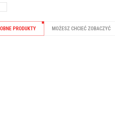
OBNE PRODUKTY
MOŻESZ CHCIEĆ ZOBACZYĆ
,
FINANSE OSOBISTE
POŻYCZKI POZAB
Pożyczka pozabankowa Aasa
Szybka Pożyczka bez wychodzeni
domu ...
,
FINANSE OSOBISTE
KREDYTY MIESZK
Kredyt mieszkaniowy Bank
Millennium