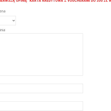
IERWSZĄ OPINIĘ “KARTA KREDYTOWA Z VOUCHERAMI DO 350 ZŁ 
ena
nia