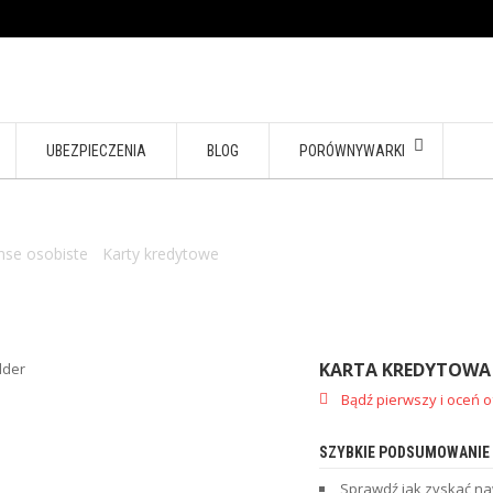
UBEZPIECZENIA
BLOG
PORÓWNYWARKI
nse osobiste
/
Karty kredytowe
/ Karta kredytowa z voucherami do 3
KARTA KREDYTOWA 
Bądź pierwszy i oceń o
SZYBKIE PODSUMOWANIE
Sprawdź jak zyskać na