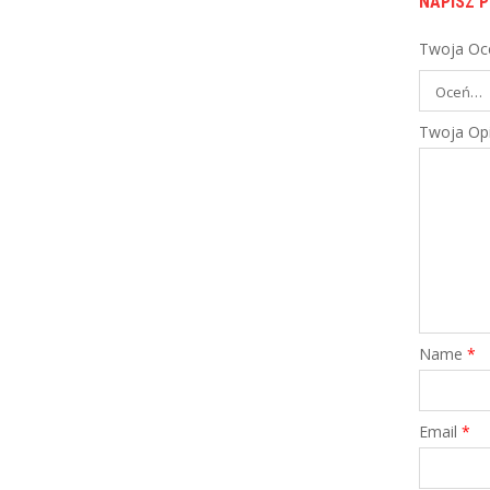
200 ...
NAPISZ P
Twoja Oc
PORÓWNAJ
,
Twoja Opi
FINANSE OSOBISTE
KARTY KREDYTOWE
Karta kredytowa Credit Agricole
Karta Kredytowa Credit Agricole Płac karta
...
PORÓWNAJ
Name
*
Email
*