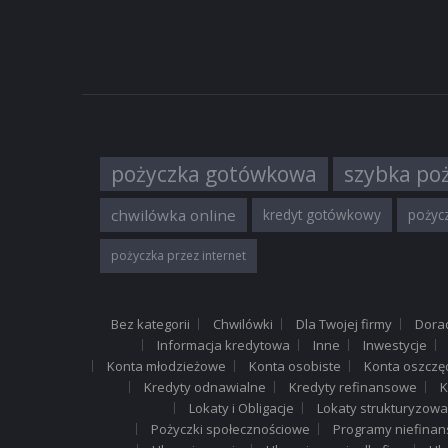
pożyczka gotówkowa
szybka po
chwilówka online
kredyt gotówkowy
pożycz
pożyczka przez internet
Bez kategorii
Chwilówki
Dla Twojej firmy
Dora
Informacja kredytowa
Inne
Inwestycje
Konta młodzieżowe
Konta osobiste
Konta oszczę
Kredyty odnawialne
Kredyty refinansowe
K
Lokaty i Obligacje
Lokaty strukturyzow
Pożyczki społecznościowe
Programy niefina