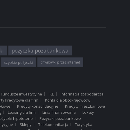
ANIOWE
ki
pożyczka pozabankowa
NSOWE
szybkie pożyczki
chwilówki przez internet
r
tańszy!
Fundusze inwestycyjne
IKE
Informacja gospodarcza
rty kredytowe dla firm
Konta dla obcokrajowców
ówkowe
Kredyty konsolidacyjne
Kredyty mieszkaniowe
g
Leasing dla firm
Linia finansowania
Lokaty
ożyczki hipoteczne
Pożyczki pozabankowe
tycyjne
Sklepy
Telekomunikacja
Turystyka