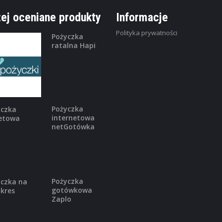
ej oceniane produkty
Informacje
Polityka prywatności
Pożyczka
ratalna Hapi
,
FINANSE OSOBISTE
KREDYTY KONSOL
Kredyt konsolidacyjny Alior 
PROSTA KONSOLIDACJA TO: brak p
za udzielenie ...
Pożyczka
internetowa
netGotówka
,
FINANSE OSOBISTE
KONTA OSOBISTE
Konto osobiste Getin UP
Nawet do 100 zł w prezencie 0 ...
Pożyczka
gotówkowa
Zaplo