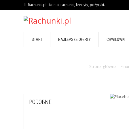
Rachunki.pl - Konta, rachunki, kredyty, pożyczki.
START
NAJLEPSZE OFERTY
CHWILÓWKI
Strona główna
/
Fina
PODOBNE
,
FINANSE OSOBISTE
KONTA OSOBISTE
Konto osobiste T-Mobile Usługi