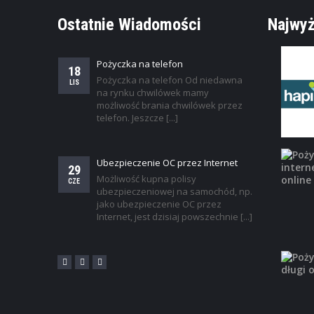
Ostatnie Wiadomości
Najwyż
Pożyczka na telefon
18
Pożyczka na telefon Od niedawna
LIS
na rynku chwilówek mamy
możliwość brania chwilówek przez
telefon. Jeszcze [...]
Ubezpieczenie OC przez Internet
29
Możliwość kupna polisy
CZE
ubezpieczeniowej na samochód, np.
jako ubezpieczenie OC przez
Internet, jest dzisiaj powszechnie [...]