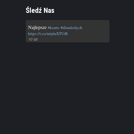
Śledź Nas
Najlepsze
#konto
#dlamlodych
IDACYJNE
https://t.co/mtjdaXTUiR
Bank
10 lat
rowizji