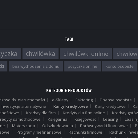
,
FINANSE OSOBISTE
KREDYTY MIESZK
Kredyt mieszkaniowy PKO BP
finansowanie do 90 % wartości
nieruchomości długi ...
TAGI
życzka
chwilówka
chwilówki online
chwilów
,
FINANSE OSOBISTE
KREDYTY REFINA
ki
bez wychodzenia z domu
pożyczka online
konto osobiste
Kredyt refinansowy Expande
bezpłatnie zmień swój kredyt na 
porównaj ...
KATEGORIE PRODUKTÓW
dztwo ds. nieruchomości
e-Sklepy
Faktoring
Finanse osobiste
Inwestycje alternatywne
Karty kredytowe
Karty kredytowe
Ka
dnościowe
Kredyty dla firm
Kredyty dla firm online
Kredyty got
redyty samochodowe
Księgarnia
Księgowość
Leasing
Leasin
,
FINANSE OSOBISTE
KONTA OSOBISTE
ane
Motoryzacja
Odszkodowania
Porównywarki finansowe
P
Konto osobiste 360° Bank
nsowe
Programy niefinansowe
Rachunki firmowe
Rachunki inwes
Millennium