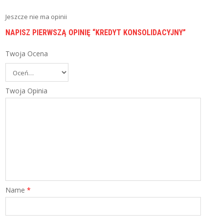
I
E
Jeszcze nie ma opinii
C
Z
NAPISZ PIERWSZĄ OPINIĘ “KREDYT KONSOLIDACYJNY”
E
N
Twoja Ocena
I
A
B
Twoja Opinia
L
O
G
P
O
R
Ó
W
N
Y
Name
*
W
A
R