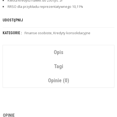
Z
Kwota kredytu nawet do 230 tys. zł
E
RRSO dla przykładu reprezentatywnego 10,11%
O
F
E
UDOSTĘPNIJ
R
T
Finanse osobiste
,
Kredyty konsolidacyjne
KATEGORIE :
Y
C
H
Opis
W
I
L
Tagi
Ó
W
K
Opinie (0)
I
U
B
E
Z
P
OPINIE