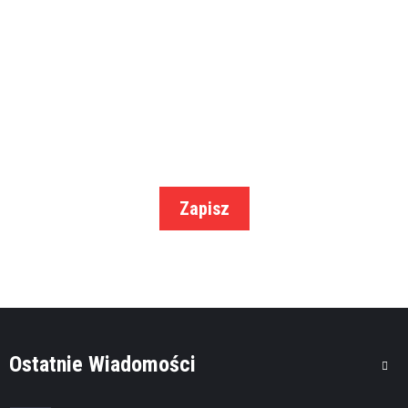
Konto internetowe Alior Bank
Podaj swój adres email a my od czasu do czasu wyślemy do Ciebie
0 zł za konto 0 zł za ...
najlepsze oferty.
,
FINANSE OSOBISTE
KREDYTY REFINANSOWE
Kredyt refinansowy Expander
bezpłatnie zmień swój kredyt na tańszy!
Zapisz
porównaj ...
,
CHWILÓWKI
FINANSE OSOBISTE
Pożyczka internetowa netGotówka
Ostatnie Wiadomości
Szybkie pożyczki przez Internet Bez
telefonów do ...