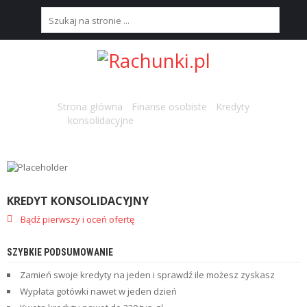
S
T
R
O
N
Strona główna
/
Finanse osobiste
/
Kredyty
A
konsolidacyjne
/ Kredyt konsolidacyjny
G
Ł
Ó
W
N
A
KREDYT KONSOLIDACYJNY
Bądź pierwszy i oceń ofertę
N
A
J
SZYBKIE PODSUMOWANIE
L
E
Zamień swoje kredyty na jeden i sprawdź ile możesz zyskasz
P
Wypłata gotówki nawet w jeden dzień
S