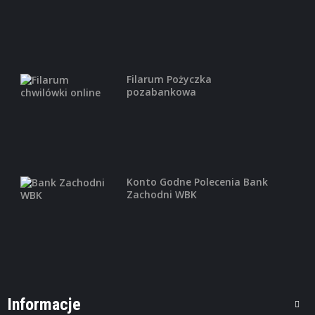
,
FINANSE OSOBISTE
POŻYCZKI POZABANKOWE
Pożyczka gotówkowa Takto
szczegóły oferty
najwyższa kwota kredytu poza bankiem -
...
Filarum Pożyczka
pozabankowa
,
FINANSE OSOBISTE
POŻYCZKI POZABANKOWE
Pożyczka pozabankowa Aasa Polska
Konto Godne Polecenia Bank
Szybka Pożyczka bez wychodzenia z
Zachodni WBK
domu ...
Informacje