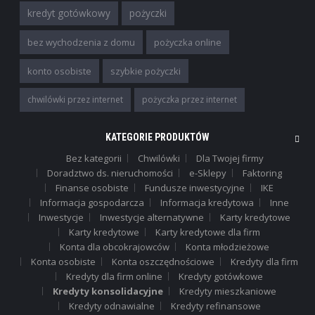
kredyt gotówkowy
pożyczki
bez wychodzenia z domu
pożyczka online
konto osobiste
szybkie pożyczki
chwilówki przez internet
pożyczka przez internet
KATEGORIE PRODUKTÓW
Bez kategorii
Chwilówki
Dla Twojej firmy
Doradztwo ds. nieruchomości
e-Sklepy
Faktoring
Finanse osobiste
Fundusze inwestycyjne
IKE
Informacja gospodarcza
Informacja kredytowa
Inne
Inwestycje
Inwestycje alternatywne
Karty kredytowe
Karty kredytowe
Karty kredytowe dla firm
Konta dla obcokrajowców
Konta młodzieżowe
Konta osobiste
Konta oszczędnościowe
Kredyty dla firm
Kredyty dla firm online
Kredyty gotówkowe
Kredyty konsolidacyjne
Kredyty mieszkaniowe
Kredyty odnawialne
Kredyty refinansowe