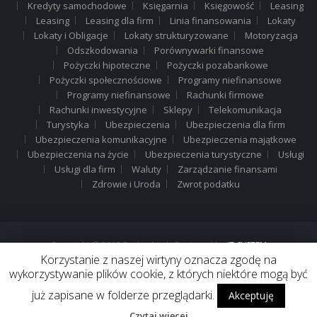
Kredyty samochodowe
Księgarnia
Księgowość
Leasing
Leasing
Leasing dla firm
Linia finansowania
Lokaty
Lokaty i Obligacje
Lokaty strukturyzowane
Motoryzacja
Odszkodowania
Porównywarki finansowe
Pożyczki hipoteczne
Pożyczki pozabankowe
Pożyczki społecznościowe
Programy niefinansowe
Programy niefinansowe
Rachunki firmowe
Rachunki inwestycyjne
Sklepy
Telekomunikacja
Turystyka
Ubezpieczenia
Ubezpieczenia dla firm
Ubezpieczenia komunikacyjne
Ubezpieczenia majątkowe
Ubezpieczenia na życie
Ubezpieczenia turystyczne
Usługi
Usługi dla firm
Waluty
Zarządzanie finansami
Zdrowie i Uroda
Zwrot podatku
Copyright © 2015 Rachunki.pl . Designed by
IT-SYSTEM
Korzystanie z naszej wirtyny oznacza zgodę na
wykorzystywanie plików cookie, z których niektóre mogą być
już zapisane w folderze przeglądarki.
Akceptuję
Czytaj więcej