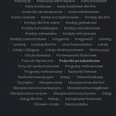
Inwestycje
Inwestycje alternatywne
Karty kredytowe
Karty kredytowe
Karty kredytowe dla firm
Konta dla obcokrajowców
Konta młodzieżowe
Konta osobiste
Konta oszczędnościowe
Kredyty dla firm
Kredyty dla firm online
Kredyty gotówkowe
Kredyty konsolidacyjne
Kredyty mieszkaniowe
Kredyty odnawialne
Kredyty refinansowe
Kredyty samochodowe
Księgarnia
Księgowość
Leasing
Leasing
Leasing dla firm
Linia finansowania
Lokaty
Lokaty i Obligacje
Lokaty strukturyzowane
Motoryzacja
Odszkodowania
Porównywarki finansowe
Pożyczki hipoteczne
Pożyczki pozabankowe
Pożyczki społecznościowe
Programy niefinansowe
Programy niefinansowe
Rachunki firmowe
Rachunki inwestycyjne
Sklepy
Telekomunikacja
Turystyka
Ubezpieczenia
Ubezpieczenia dla firm
Ubezpieczenia komunikacyjne
Ubezpieczenia majątkowe
Ubezpieczenia na życie
Ubezpieczenia turystyczne
Usługi
Usługi dla firm
Waluty
Zarządzanie finansami
Zdrowie i Uroda
Zwrot podatku