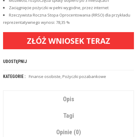
Z
Możliwość rozpoczęcia spłaty dopiero po 3 miesiącach
E
Zaciągnięcie pożyczki w pełni wygodne, przez internet
O
Rzeczywista Roczna Stopa Oprocentowania (RRSO) dla przykładu
F
reprezentatywnego wynosi: 78,35 %
E
R
T
ZŁÓŻ WNIOSEK TERAZ
Y
C
H
UDOSTĘPNIJ
W
I
L
Finanse osobiste
,
Pożyczki pozabankowe
KATEGORIE :
Ó
W
K
I
Opis
U
Tagi
B
E
Z
Opinie (0)
P