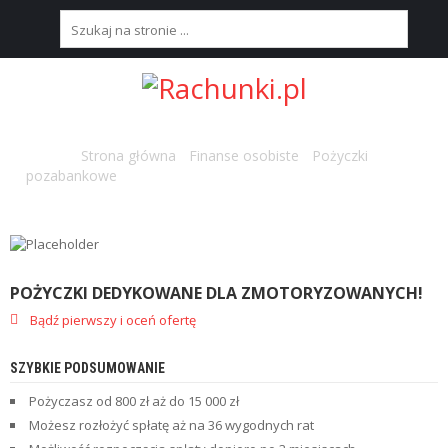
S
T
R
O
N
Strona główna
/
Finanse osobiste
/
Pożyczki
A
pozabankowe
/ Pożyczki dedykowane dla zmotoryzowanych!
G
Ł
Ó
W
N
A
POŻYCZKI DEDYKOWANE DLA ZMOTORYZOWANYCH!
Bądź pierwszy i oceń ofertę
N
A
J
SZYBKIE PODSUMOWANIE
L
E
Pożyczasz od 800 zł aż do 15 000 zł
P
Możesz rozłożyć spłatę aż na 36 wygodnych rat
S