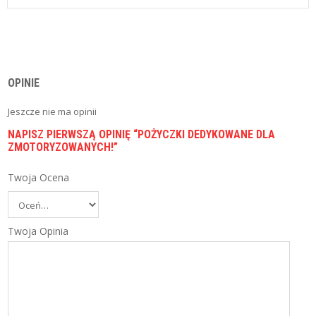
I
E
C
Z
E
N
I
OPINIE
A
Jeszcze nie ma opinii
B
NAPISZ PIERWSZĄ OPINIĘ “POŻYCZKI DEDYKOWANE DLA
L
ZMOTORYZOWANYCH!”
O
G
Twoja Ocena
P
O
R
Twoja Opinia
Ó
W
N
Y
W
A
R