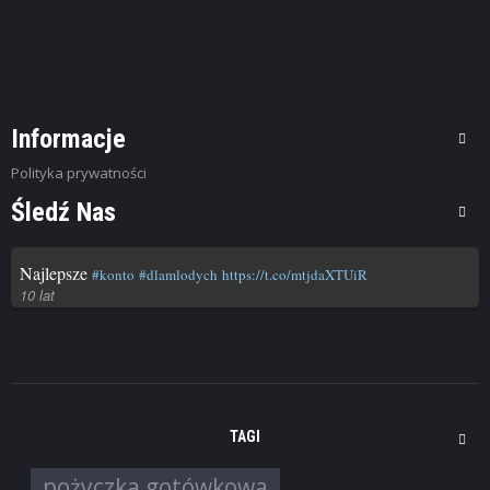
Pożyczka pozabankowa Net Credit
Pierwsza pożyczka do 3000 zł za ...
Informacje
Polityka prywatności
Śledź Nas
Najlepsze
#konto
#dlamlodych
https://t.co/mtjdaXTUiR
10 lat
TAGI
pożyczka gotówkowa