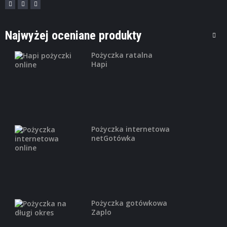
,
FINANSE OSOBISTE
KREDYTY GOTÓWKOWE
Pożyczka gotówkowa T-Mobile
Usługi Bankowe
Najwyżej oceniane produkty
Kredyt gotówkowy z kieszonkową ratą: Do
200 ...
Pożyczka ratalna
Hapi
,
CHWILÓWKI
FINANSE OSOBISTE
Pożyczka Plus – Szybka pożyczka on-
Pożyczka internetowa
line
netGotówka
Maksymalna kwota pierwszej pożyczki -
3000 ...
Pożyczka gotówkowa
Zaplo
,
CHWILÓWKI
FINANSE OSOBISTE