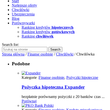
Start
Najlepsze oferty
Chwilówki
Ubezpieczenia
Blog
Porównywarki
Ranking kredytów
hipotecznych
Ranking kredytów
gotówkowych
Ranking
chwilówek
Search for:
Strona główna
/
Finanse osobiste
/
Chwilówki
/ Chwilówka
Podobne
Kategorie :
Finanse osobiste
,
Pożyczki hipoteczne
Pożyczka hipoteczna Expander
bezpłatnie porównamy pożyczki z 20 banków czas ...
Porównaj
Kategorie :
Finanse osobiste
,
Kredyty mieszkaniowe