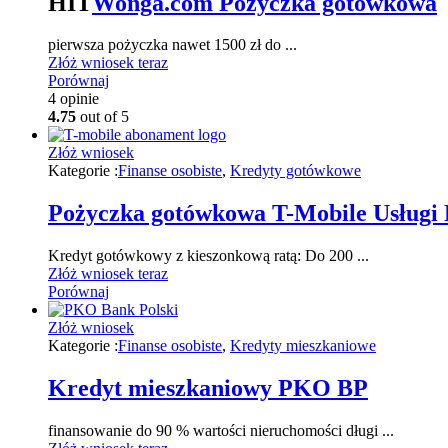
HIT
Wonga.com Pożyczka gotówkowa
pierwsza pożyczka nawet 1500 zł do ...
Złóż wniosek teraz
Porównaj
4
opinie
4.75
out of 5
Złóż wniosek
Kategorie :
Finanse osobiste
,
Kredyty gotówkowe
Pożyczka gotówkowa T-Mobile Usługi
Kredyt gotówkowy z kieszonkową ratą: Do 200 ...
Złóż wniosek teraz
Porównaj
Złóż wniosek
Kategorie :
Finanse osobiste
,
Kredyty mieszkaniowe
Kredyt mieszkaniowy PKO BP
finansowanie do 90 % wartości nieruchomości długi ...