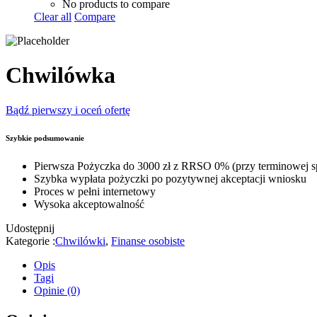
No products to compare
Clear all
Compare
Chwilówka
Bądź pierwszy i oceń ofertę
Szybkie podsumowanie
Pierwsza Pożyczka do 3000 zł z RRSO 0% (przy terminowej sp
Szybka wypłata pożyczki po pozytywnej akceptacji wniosku
Proces w pełni internetowy
Wysoka akceptowalność
Udostępnij
Kategorie :
Chwilówki
,
Finanse osobiste
Opis
Tagi
Opinie (0)