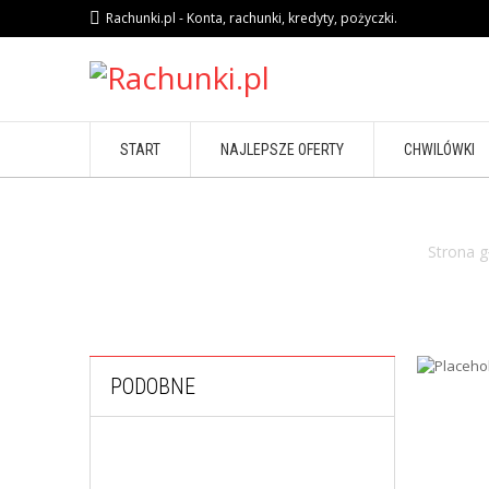
Rachunki.pl - Konta, rachunki, kredyty, pożyczki.
START
NAJLEPSZE OFERTY
CHWILÓWKI
Strona 
PODOBNE
,
FINANSE OSOBISTE
KREDYTY KONSOLIDACYJNE
Kredyt konsolidacyjny T-Mobile