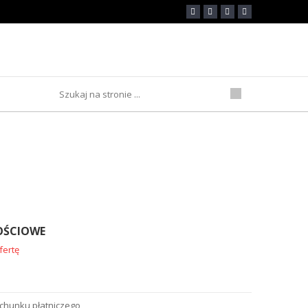
nościowe
OŚCIOWE
fertę
achunku płatniczego