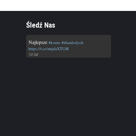
Śledź Nas
IDACYJNE
Bank
Najlepsze
#konto
#dlamlodych
https://t.co/mtjdaXTUiR
rowizji
10 lat