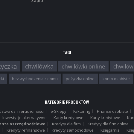
Zaplo
,
FINANSE OSOBISTE
KREDYTY REFINA
Kredyt refinansowy Expande
bezpłatnie zmień swój kredyt na 
porównaj ...
TAGI
życzka
chwilówka
chwilówki online
chwilów
,
FINANSE OSOBISTE
KREDYTY GOTÓW
Pożyczka gotówkowa Bank
ki
bez wychodzenia z domu
pożyczka online
konto osobiste
Millennium
Kredyt gotówkowy nawet do 150 00
KATEGORIE PRODUKTÓW
dztwo ds. nieruchomości
e-Sklepy
Faktoring
Finanse osobiste
Inwestycje alternatywne
Karty kredytowe
Karty kredytowe
Kar
onta oszczędnościowe
Kredyty dla firm
Kredyty dla firm online
,
FINANSE OSOBISTE
KREDYTY GOTÓW
Kredyty refinansowe
Kredyty samochodowe
Księgarnia
Ksi