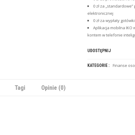
0 zł za „standardowe”
elektronicznej
0 zł za wypłaty gotów
Aplikacja mobilna IKO 
kontem w telefonie intelig
UDOSTĘPNIJ
Finanse oso
KATEGORIE :
Tagi
Opinie (0)