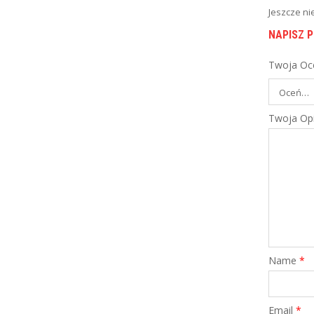
Jeszcze ni
PORÓWNAJ
NAPISZ 
Twoja Oc
,
FINANSE OSOBISTE
KREDYTY GOTÓWKOWE
Pożyczka gotówkowa T-Mobile
Usługi Bankowe
Kredyt gotówkowy z kieszonkową ratą: Do
Twoja Opi
200 ...
PORÓWNAJ
Name
*
Email
*