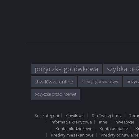
pożyczka gotówkowa
szybka po
chwilówka online
kredyt gotówkowy
pożycz
pożyczka przez internet
Bez kategorii
Chwilówki
Dla Twojej firmy
Dora
Informacja kredytowa
Inne
Inwestycje
Konta młodzieżowe
Konta osobiste
K
Kredyty mieszkaniowe
Kredyty odnawialne