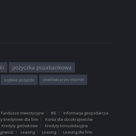
NSOWE
r
tańszy!
ki
pożyczka pozabankowa
KOWE
szybkie pożyczki
chwilówki przez internet
0 ...
Fundusze inwestycyjne
IKE
Informacja gospodarcza
ty kredytowe dla firm
Konta dla obcokrajowców
Kredyty gotówkowe
Kredyty konsolidacyjne
KOWE
ęgowość
Leasing
Leasing
Leasing dla firm