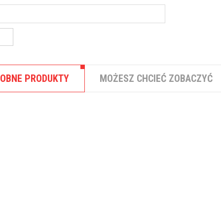
OBNE PRODUKTY
MOŻESZ CHCIEĆ ZOBACZYĆ
,
FINANSE OSOBISTE
KREDYTY MIESZK
Kredyt mieszkaniowy Bank
Millennium
bezwarunkowe 0% prowizji za udz
kredytu 0% ...