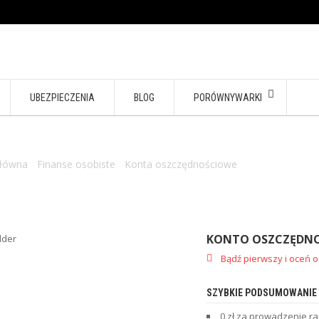
UBEZPIECZENIA
BLOG
PORÓWNYWARKI
główna
/
Finanse osobiste
/
Konta oszczędnościowe
/ Konto oszczęd
KONTO OSZCZĘDN
Bądź pierwszy i oceń o
SZYBKIE PODSUMOWANIE
0 zł za prowadzenie r