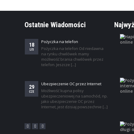
Ostatnie Wiadomości
Najwyż
Pożyczka na telefon
18
Pożyczka na telefon Od niedawna
LIS
na rynku chwilówek mamy
możliwość brania chwilówek przez
telefon. Jeszcze [...]
Ubezpieczenie OC przez Internet
29
Możliwość kupna polisy
CZE
ubezpieczeniowej na samochód, np.
jako ubezpieczenie OC przez
Internet, jest dzisiaj powszechnie [...]