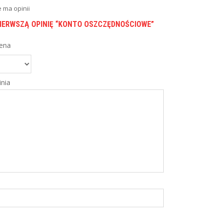
e ma opinii
PIERWSZĄ OPINIĘ “KONTO OSZCZĘDNOŚCIOWE”
ena
nia