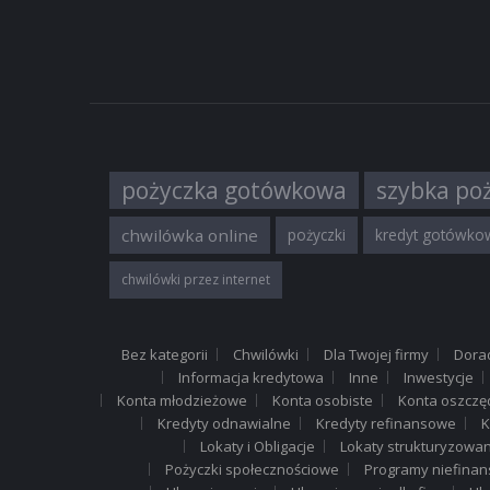
pożyczka gotówkowa
szybka po
chwilówka online
pożyczki
kredyt gotówko
chwilówki przez internet
Bez kategorii
Chwilówki
Dla Twojej firmy
Dora
Informacja kredytowa
Inne
Inwestycje
Konta młodzieżowe
Konta osobiste
Konta oszczę
Kredyty odnawialne
Kredyty refinansowe
K
Lokaty i Obligacje
Lokaty strukturyzowa
Pożyczki społecznościowe
Programy niefina