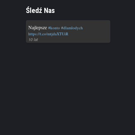
Śledź Nas
ugi
Najlepsze
#konto
#dlamlodych
https://t.co/mtjdaXTUiR
10 lat