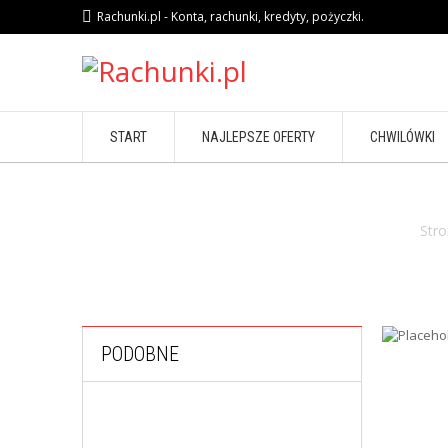
Rachunki.pl - Konta, rachunki, kredyty, pożyczki.
START
NAJLEPSZE OFERTY
CHWILÓWKI
Str
PODOBNE
,
FINANSE OSOBISTE
KREDYTY MIESZKANIOWE
Kredyt mieszkaniowy Expander