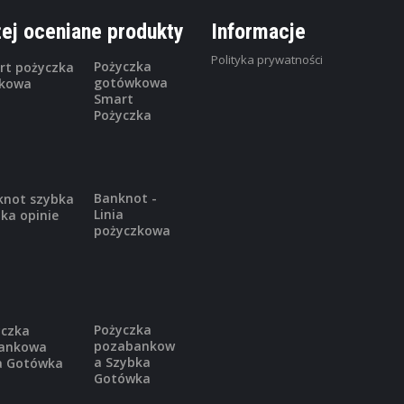
ej oceniane produkty
Informacje
,
FINANSE OSOBISTE
KONTA OSOBISTE
Polityka prywatności
Konto osobiste T-Mobile Usł
Pożyczka
Bankowe
gotówkowa
Smart
0 zł za prowadzenie konta 0 zł ...
Pożyczka
Banknot -
Linia
,
FINANSE OSOBISTE
KONTA OSOBISTE
pożyczkowa
mBank eKonto mobilne
Bankomaty za 0 zł i do ...
Pożyczka
pozabankow
a Szybka
,
FINANSE OSOBISTE
KONTA OSOBISTE
Gotówka
Konto osobiste 360° Bank