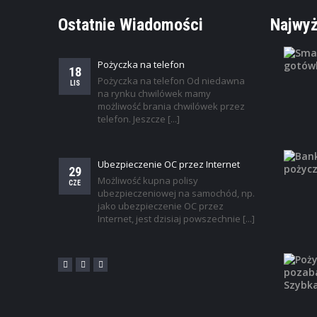
Ostatnie Wiadomości
Najwyż
Pożyczka na telefon
18
Pożyczka na telefon Od niedawna
LIS
na rynku chwilówek mamy
możliwość brania chwilówek przez
telefon. Jeszcze [...]
Ubezpieczenie OC przez Internet
29
Możliwość kupna polisy
CZE
ubezpieczeniowej na samochód, np.
jako ubezpieczenie OC przez
Internet, jest dzisiaj powszechnie [...]