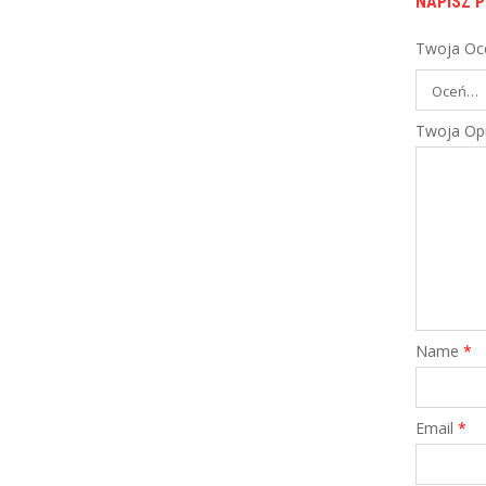
NAPISZ P
PORÓWNAJ
Twoja Oc
,
FINANSE OSOBISTE
KREDYTY MIESZKANIOWE
Kredyt mieszkaniowy PKO BP
Twoja Opi
finansowanie do 90 % wartości
nieruchomości długi ...
PORÓWNAJ
Name
*
Email
*