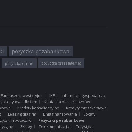
ANIOWE
ki
pożyczka pozabankowa
pożyczka online
pożyczka przez internet
Fundusze inwestycyjne
IKE
Informacja gospodarcza
ANKOWE
ty kredytowe dla firm
Konta dla obcokrajowców
ówkowe
Kredyty konsolidacyjne
Kredyty mieszkaniowe
g
Leasing dla firm
Linia finansowania
Lokaty
nkiem -
życzki hipoteczne
Pożyczki pozabankowe
tycyjne
Sklepy
Telekomunikacja
Turystyka