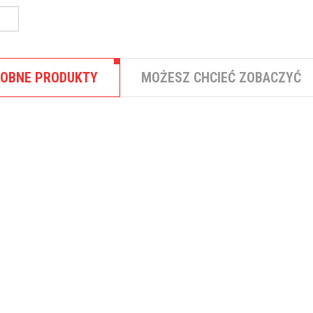
OBNE PRODUKTY
MOŻESZ CHCIEĆ ZOBACZYĆ
,
CHWILÓWKI
FINANSE OSOBISTE
Pożyczka internetowa netG
Szybkie pożyczki przez Internet 
telefonów do ...
,
FINANSE OSOBISTE
POŻYCZKI HIPOTE
Pożyczka hipoteczna Expand
bezpłatnie porównamy pożyczki z