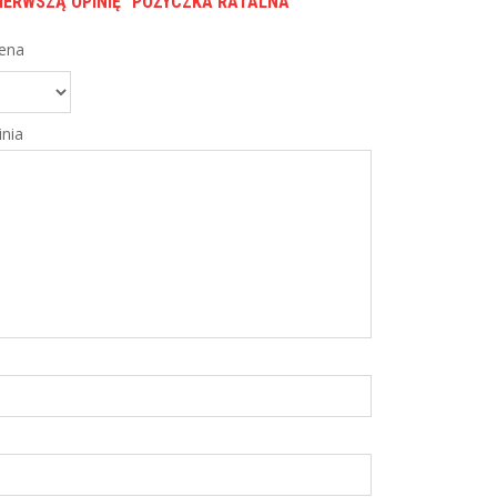
IERWSZĄ OPINIĘ “POŻYCZKA RATALNA”
ena
nia