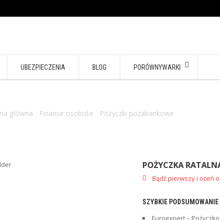
UBEZPIECZENIA
BLOG
PORÓWNYWARKI
ona główna
/
Finanse osobiste
/
Pożyczki pozabankowe
/ Pożyczka ra
POŻYCZKA RATALN
Bądź pierwszy i oceń o
SZYBKIE PODSUMOWANIE
Euroexpert – Pożyczkod