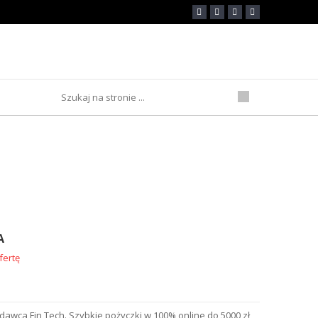
talna
A
fertę
awca Fin Tech. Szybkie pożyczki w 100% online do 5000 zł