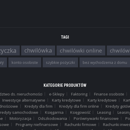
Millennium
0 zł za wypłaty z bankomatów ...
TAGI
,
FINANSE OSOBISTE
KREDYTY MIESZK
życzka
chwilówka
chwilówki online
chwilów
Kredyt mieszkaniowy PKO BP
finansowanie do 90 % wartości
wy
konto osobiste
szybkie pożyczki
bez wychodzenia z domu
nieruchomości długi ...
KATEGORIE PRODUKTÓW
dztwo ds. nieruchomości
e-Sklepy
Faktoring
Finanse osobiste
,
FINANSE OSOBISTE
POŻYCZKI POZAB
Inwestycje alternatywne
Karty kredytowe
Karty kredytowe
Kar
Pożyczka gotówkowa Takto
dnościowe
Kredyty dla firm
Kredyty dla firm online
Kredyty got
szczegóły oferty
redyty samochodowe
Księgarnia
Księgowość
Leasing
Leasin
ne
Motoryzacja
Odszkodowania
najwyższa kwota kredytu poza ba
Porównywarki finansowe
Po
...
nsowe
Programy niefinansowe
Rachunki firmowe
Rachunki inwes